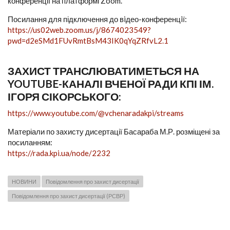
конференції на платформі Zoom.
Посилання для підключення до вiдео-конференцiї:
https://us02web.zoom.us/j/8674023549?
pwd=d2eSMd1FUvRmtBsM43IK0qYqZRfvL2.1
ЗАХИСТ ТРАНСЛЮВАТИМЕТЬСЯ НА
YOUTUBE-КАНАЛІ ВЧЕНОЇ РАДИ КПІ ІМ.
ІГОРЯ СІКОРСЬКОГО:
https://www.youtube.com/@vchenaradakpi/streams
Матеріали по захисту дисертації Басараба М.Р. розміщені за
посиланням:
https://rada.kpi.ua/node/2232
НОВИНИ
Повідомлення про захист дисертації
Повідомлення про захист дисертації (РСВР)