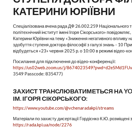
КАТЕРИНИ ЮРІЇВНИ
Спеціалізована вчена рада ДФ 26.002.259 Національного те
політехнічний інститут імені Ігоря Сікорського» повідомляє
Катерини Юріївни на тему «Зниження негативного впливу на
здобуття ступеня доктора філософії з галузі знань - 10 Пр
відбудеться «23» червня 2025 р. о 10:00 в режимі відео-
Посилання для підключення до вiдео-конференцiї:
https://us02web.zoom.us/j/8674023549?pwd=d2eSMd1F
3549 Passcode: 835477)
ЗАХИСТ ТРАНСЛЮВАТИМЕТЬСЯ НА YOU
ІМ. ІГОРЯ СІКОРСЬКОГО:
https://www.youtube.com/@vchenaradakpi/streams
Матеріали по захисту дисертації Гордієнко К.Ю. розміщені 
https://rada.kpi.ua/node/2276