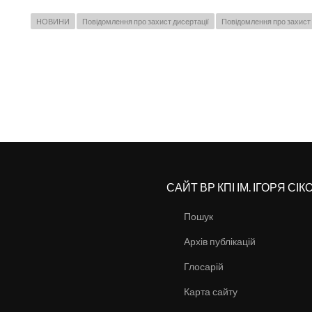
НОВИНИ
Повідомлення про захист дисертації
Повідомлення про захист 
САЙТ ВР КПІ ІМ. ІГОРЯ СІ
Пошук
Архів публікацій
Глосарій
Карта сайту