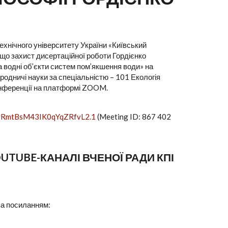
хнічного університету України «Київський
, що захист дисертаційної роботи Гордієнко
 водні об’єкти систем пом’якшення води» на
иродничі науки за спеціальністю – 101 Екологія
конференції на платформі ZOOM.
UvRmtBsM43IK0qYqZRfvL2.1
(Meeting ID: 867 402
TUBE-КАНАЛІ ВЧЕНОЇ РАДИ КПІ
за посиланням: