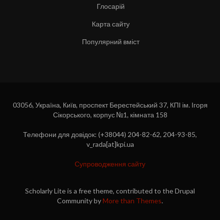
Глосарій
Карта сайту
Популярний вміст
03056, Україна, Київ, проспект Берестейський 37, КПІ ім. Ігоря
Сікорського, корпус №1, кімната 158
Телефони для довідок: (+38044) 204-82-62, 204-93-85,
v_rada[at]kpi.ua
Супроводження сайту
Scholarly Lite is a free theme, contributed to the Drupal
Community by
More than Themes
.