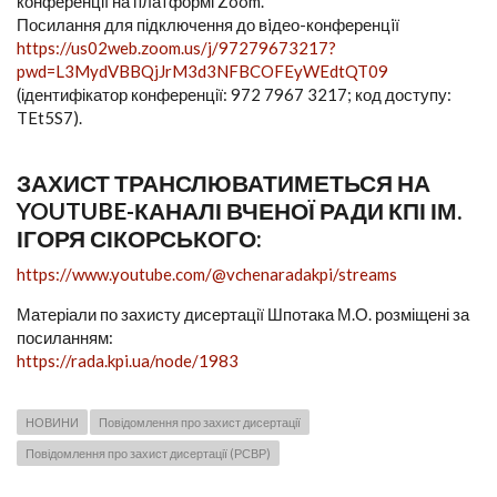
конференції на платформі Zoom.
Посилання для підключення до вiдео-конференцiї
https://us02web.zoom.us/j/97279673217?
pwd=L3MydVBBQjJrM3d3NFBCOFEyWEdtQT09
(ідентифікатор конференції: 972 7967 3217; код доступу:
TEt5S7).
ЗАХИСТ ТРАНСЛЮВАТИМЕТЬСЯ НА
YOUTUBE-КАНАЛІ ВЧЕНОЇ РАДИ КПІ ІМ.
ІГОРЯ СІКОРСЬКОГО:
https://www.youtube.com/@vchenaradakpi/streams
Матеріали по захисту дисертації Шпотака М.О. розміщені за
посиланням:
https://rada.kpi.ua/node/1983
НОВИНИ
Повідомлення про захист дисертації
Повідомлення про захист дисертації (РСВР)