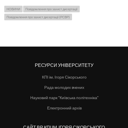
НОВИНИ
Повідомлення про захист дисертації
Повідомлення про захист дисертації (РСВР)
РЕСУРСИ УНІВЕРСИТЕТУ
КПІ ім. Ігоря Сікорського
Рада молодих вчених
Науковий парк "Київська політехніка"
Електронний архів
САЙТ ВР КПІ ІМ. ІГОРЯ СІКОРСЬКОГО