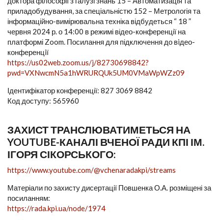
доктора філософії з галузі знань 15 – Автоматизація та
приладобудування, за спеціальністю 152 – Метрологія та
інформаційно-вимірювальна техніка відбудеться “ 18 ”
червня 2024 р. о 14:00 в режимі відео-конференції на
платформі Zoom. Посилання для підключення до вiдео-
конференцiї
https://us02web.zoom.us/j/82730698842?
pwd=VXNwcmN5a1hWRURQUk5UM0VMaWpWZz09
Ідентифікатор конференції: 827 3069 8842
Код доступу: 565960
ЗАХИСТ ТРАНСЛЮВАТИМЕТЬСЯ НА
YOUTUBE-КАНАЛІ ВЧЕНОЇ РАДИ КПІ ІМ.
ІГОРЯ СІКОРСЬКОГО:
https://www.youtube.com/@vchenaradakpi/streams
Матеріали по захисту дисертації Повшенка О.А. розміщені за
посиланням:
https://rada.kpi.ua/node/1974