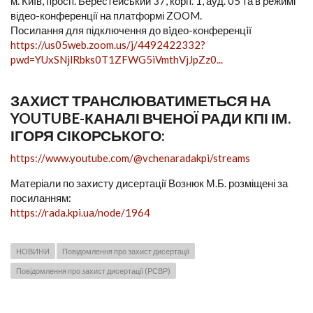
м. Київ, просп. Берестейський 37, корп. 1, ауд. 05 та в режимі
відео-конференції на платформі ZOOM.
Посилання для підключення до вiдео-конференцiї
https://us05web.zoom.us/j/4492422332?
pwd=YUxSNjlRbks0T1ZFWG5iVmthVjJpZz0...
ЗАХИСТ ТРАНСЛЮВАТИМЕТЬСЯ НА
YOUTUBE-КАНАЛІ ВЧЕНОЇ РАДИ КПІ ІМ.
ІГОРЯ СІКОРСЬКОГО:
https://www.youtube.com/@vchenaradakpi/streams
Матеріали по захисту дисертації Вознюк М.Б. розміщені за
посиланням:
https://rada.kpi.ua/node/1964
НОВИНИ
Повідомлення про захист дисертації
Повідомлення про захист дисертації (РСВР)