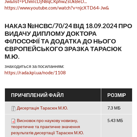
Jw&list=PLhmIcDjN8qCKphwZsUkBeD...
https://www.youtube.com/watch?v=njcXTD64-Jw&
НАКАЗ №НСВС/70/24 ВІД 18.09.2024 ПРО
ВИДАЧУ ДИПЛОМУ ДОКТОРА
ФІЛОСОФІЇ ТА ДОДАТКА ДО НЬОГО
ЄВРОПЕЙСЬКОГО ЗРАЗКА ТАРАСЮК
М.Ю.
знаходиться за посиланням:
https://rada.kpi.ua/node/1108
ПРИЧІПЛЕНИЙ ФАЙЛ
РОЗМІР
Дисертація Тарасюк М.Ю.
7.3 МБ
Висновок про наукову новизну,
5.43 МБ
теоретичне та практичне значення
результатів дисертації Тарасюк М.Ю.