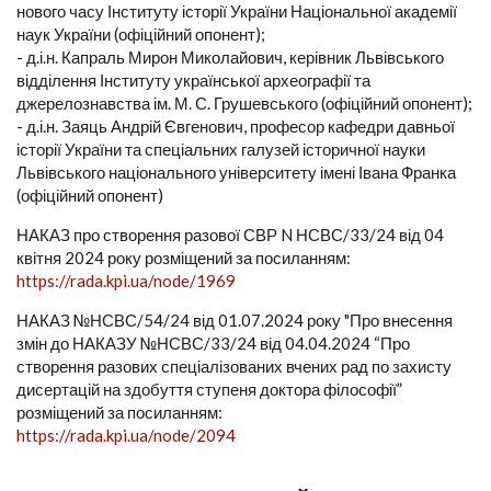
нового часу Інституту історії України Національної академії
наук України (офіційний опонент);
- д.і.н. Капраль Мирон Миколайович, керівник Львівського
відділення Інституту української археографії та
джерелознавства ім. М. С. Грушевського (офіційний опонент);
- д.і.н. Заяць Андрій Євгенович, професор кафедри давньої
історії України та спеціальних галузей історичної науки
Львівського національного університету імені Івана Франка
(офіційний опонент)
НАКАЗ про створення разової СВР N НСВС/33/24 від 04
квітня 2024 року розміщений за посиланням:
https://rada.kpi.ua/node/1969
НАКАЗ №НСВС/54/24 від 01.07.2024 року "Про внесення
змін до НАКАЗУ №НСВС/33/24 від 04.04.2024 “Про
створення разових спеціалізованих вчених рад по захисту
дисертацій на здобуття ступеня доктора філософії”
розміщений за посиланням:
https://rada.kpi.ua/node/2094