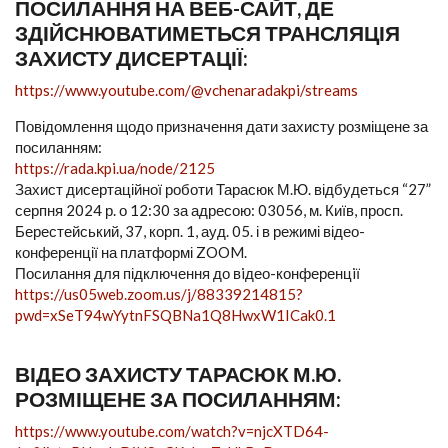
ПОСИЛАННЯ НА ВЕБ-САЙТ, ДЕ
ЗДІЙСНЮВАТИМЕТЬСЯ ТРАНСЛЯЦІЯ
ЗАХИСТУ ДИСЕРТАЦІЇ:
https://www.youtube.com/@vchenaradakpi/streams
Повідомлення щодо призначення дати захисту розміщене за
посиланням:
https://rada.kpi.ua/node/2125
Захист дисертаційної роботи Тарасюк М.Ю. відбудеться “27”
серпня 2024 р. о 12:30 за адресою: 03056, м. Київ, просп.
Берестейський, 37, корп. 1, ауд. 05. і в режимі відео-
конференції на платформі ZOOM.
Посилання для підключення до вiдео-конференцiї
https://us05web.zoom.us/j/88339214815?
pwd=xSeT94wYytnFSQBNa1Q8HwxW1ICak0.1
ВІДЕО ЗАХИСТУ ТАРАСЮК М.Ю.
РОЗМІЩЕНЕ ЗА ПОСИЛАННЯМ:
https://www.youtube.com/watch?v=njcXTD64-