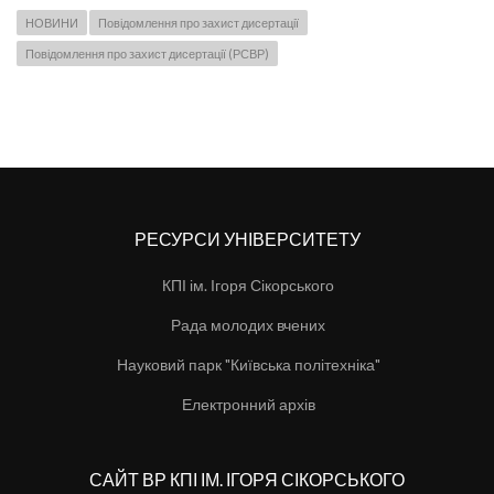
НОВИНИ
Повідомлення про захист дисертації
Повідомлення про захист дисертації (РСВР)
РЕСУРСИ УНІВЕРСИТЕТУ
КПІ ім. Ігоря Сікорського
Рада молодих вчених
Науковий парк "Київська політехніка"
Електронний архів
САЙТ ВР КПІ ІМ. ІГОРЯ СІКОРСЬКОГО