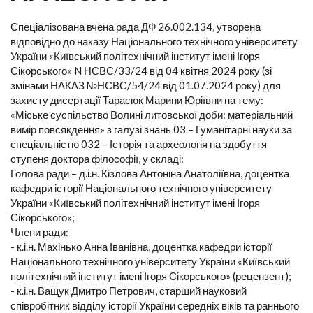
Спеціалізована вчена рада ДФ 26.002.134, утворена
відповідно до наказу Національного технічного університету
України «Київський політехнічний інститут імені Ігоря
Сікорського» N НСВС/33/24 від 04 квітня 2024 року (зі
змінами НАКАЗ №НСВС/54/24 від 01.07.2024 року) для
захисту дисертації Тарасюк Марини Юріївни на тему:
«Міське суспільство Волині литовської доби: матеріальний
вимір повсякдення» з галузі знань 03 – Гуманітарні науки за
спеціальністю 032 – Історія та археологія на здобуття
ступеня доктора філософії, у складі:
Голова ради – д.і.н. Кізлова Антоніна Анатоліївна, доцентка
кафедри історії Національного технічного університету
України «Київський політехнічний інститут імені Ігоря
Сікорського»;
Члени ради:
- к.і.н. Махінько Анна Іванівна, доцентка кафедри історії
Національного технічного університету України «Київський
політехнічний інститут імені Ігоря Сікорського» (рецензент);
- к.і.н. Ващук Дмитро Петрович, старший науковий
співробітник відділу історії України середніх віків та раннього