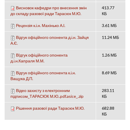
Висновок кафедри про внесення змін
413.77
до складу разової ради Тарасюк М.Ю.
КБ
Рецензія к.і.н. Махінько А.І.
3.61 МБ
Відгук офіційного опонента д.і.н. Зайця
11.24 МБ
А.Є.
ВІдгук офіційного опонента
1.26 МБ
д.і.н.Капраля М.М.
Відгук офіційного опонента к.і.н.
8.69 МБ
Ващука Д.П.
Відео захисту з електронним
283.11
підписом_ТАРАСЮК М.Ю..pdf.asice_.zip
КБ
Рішення разової ради Тарасюк М.Ю.
682.88
КБ