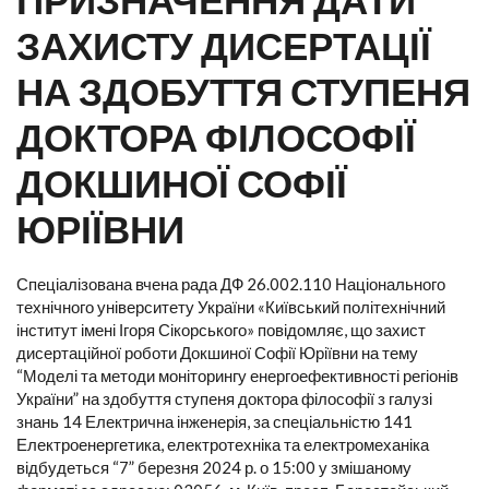
ЗАХИСТУ ДИСЕРТАЦІЇ
НА ЗДОБУТТЯ СТУПЕНЯ
ДОКТОРА ФІЛОСОФІЇ
ДОКШИНОЇ СОФІЇ
ЮРІЇВНИ
Спеціалізована вчена рада ДФ 26.002.110 Національного
технічного університету України «Київський політехнічний
інститут імені Ігоря Сікорського» повідомляє, що захист
дисертаційної роботи Докшиної Софії Юріївни на тему
“Моделі та методи моніторингу енергоефективності регіонів
України” на здобуття ступеня доктора філософії з галузі
знань 14 Електрична інженерія, за спеціальністю 141
Електроенергетика, електротехніка та електромеханіка
відбудеться “7” березня 2024 р. о 15:00 у змішаному