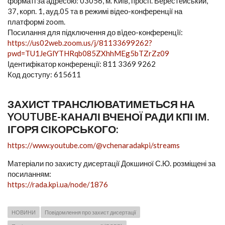
форматі за адресою: 03056, м. Київ, просп. Берестейський,
37, корп. 1, ауд.05 та в режимі відео-конференції на
платформі zoom.
Посилання для підключення до вiдео-конференцiї:
https://us02web.zoom.us/j/81133699262?
pwd=TU1JeGlYTHRqb085ZXhhMEg5bTZrZz09
Ідентифікатор конференції: 811 3369 9262
Код доступу: 615611
ЗАХИСТ ТРАНСЛЮВАТИМЕТЬСЯ НА
YOUTUBE-КАНАЛІ ВЧЕНОЇ РАДИ КПІ ІМ.
ІГОРЯ СІКОРСЬКОГО:
https://www.youtube.com/@vchenaradakpi/streams
Матеріали по захисту дисертації Докшиної С.Ю. розміщені за
посиланням:
https://rada.kpi.ua/node/1876
НОВИНИ
Повідомлення про захист дисертації