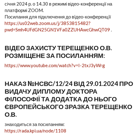
січня 2024 р. о 14.30 в режимі відео-конференції на
платформі ZOOM.
Посилання для підключення до вiдео-конференцiї
https://us02web.zoom.us/j/3853815482?
pwd=Smh4UFdGN25GN1VFa0ZZUHAwcGhwQT09
.
ВІДЕО ЗАХИСТУ ТЕРЕЩЕНКО О.В.
РОЗМІЩЕНЕ ЗА ПОСИЛАННЯМ:
https://www.youtube.com/watch?v=I-2txJ3yWrg
НАКАЗ №НСВС/12/24 ВІД 29.01.2024 ПРО
ВИДАЧУ ДИПЛОМУ ДОКТОРА
ФІЛОСОФІЇ ТА ДОДАТКА ДО НЬОГО
ЄВРОПЕЙСЬКОГО ЗРАЗКА ТЕРЕЩЕНКО
О.В.
знаходиться за посиланням:
https://rada.kpi.ua/node/1108