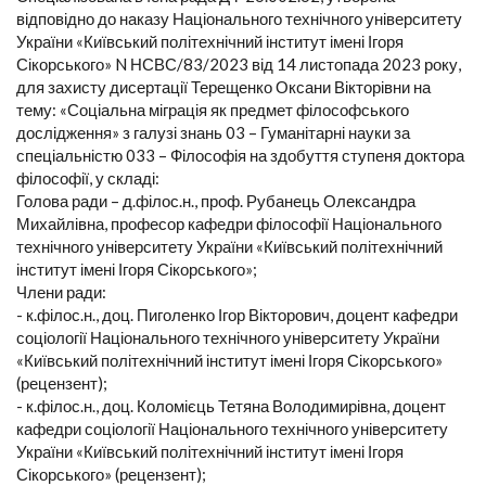
відповідно до наказу Національного технічного університету
України «Київський політехнічний інститут імені Ігоря
Сікорського» N НСВС/83/2023 від 14 листопада 2023 року,
для захисту дисертації Терещенко Оксани Вікторівни на
тему: «Соціальна міграція як предмет філософського
дослідження» з галузі знань 03 – Гуманітарні науки за
спеціальністю 033 – Філософія на здобуття ступеня доктора
філософії, у складі:
Голова ради – д.філос.н., проф. Рубанець Олександра
Михайлівна, професор кафедри філософії Національного
технічного університету України «Київський політехнічний
інститут імені Ігоря Сікорського»;
Члени ради:
- к.філос.н., доц. Пиголенко Ігор Вікторович, доцент кафедри
соціології Національного технічного університету України
«Київський політехнічний інститут імені Ігоря Сікорського»
(рецензент);
- к.філос.н., доц. Коломієць Тетяна Володимирівна, доцент
кафедри соціології Національного технічного університету
України «Київський політехнічний інститут імені Ігоря
Сікорського» (рецензент);