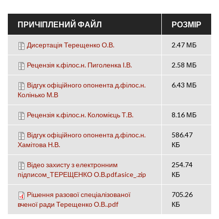
ПРИЧІПЛЕНИЙ ФАЙЛ
РОЗМІР
Дисертація Терещенко О.В.
2.47 МБ
Рецензія к.філос.н. Пиголенка І.В.
2.58 МБ
Відгук офіційного опонента д.філос.н.
6.43 МБ
Колінько М.В
Рецензія к.філос.н. Коломієць Т.В.
8.16 МБ
Відгук офіційного опонента д.філос.н.
586.47
Хамітова Н.В.
КБ
Відео захисту з електронним
254.74
підписом_ТЕРЕЩЕНКО О.В.pdf.asice_.zip
КБ
Рішення разової спеціалізованої
705.26
вченої ради Терещенко О.В..pdf
КБ