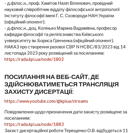
- д.філос.н., проф. Хамітов Назіп Віленович, провідний
науковий співробітник відділу філософської антропології
Інституту філософії імені Г. С. Сковороди НАН України
(офіційний опонент);
- д.філос.н., доц. Колінько Марина Вадимівна, професор
кафедри філософії та релігієзнавства Київського
університету ім. Бориса Грінченка (офіційний опонент).
НАКАЗ про створення разової СВР N НСВС/83/2023 від 14
листопада 2023 року розміщений за посиланням:
https://rada.kpi.ua/node/1802
ПОСИЛАННЯ НА ВЕБ-САЙТ, ДЕ
ЗДІЙСНЮВАТИМЕТЬСЯ ТРАНСЛЯЦІЯ
ЗАХИСТУ ДИСЕРТАЦІЇ:
https://www.youtube.com/@kpiua/streams
Повідомлення щодо призначення дати захисту розміщене за
посиланням:
https://rada.kpi.ua/node/1883
Захист дисертаційної роботи Терещенко О.В. відбудеться 11