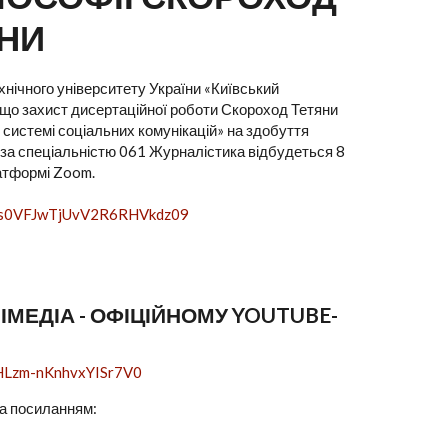
ВНИ
нічного університету України «Київський
є, що захист дисертаційної роботи Скороход Тетяни
системі соціальних комунікацій» на здобуття
, за спеціальністю 061 Журналістика відбудеться 8
латформі Zoom.
Z0s0VFJwTjUvV2R6RHVkdz09
МЕДІА - ОФІЦІЙНОМУ YOUTUBE-
FHLzm-nKnhvxYISr7V0
за посиланням: