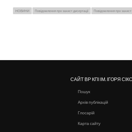
НОВИНИ
Повідомлення про захист дисертації
Повідомлення про захист 
САЙТ ВР КПІ ІМ. ІГОРЯ СІ
Пошук
Архів публікацій
Глосарій
Карта сайту