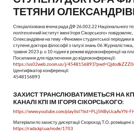
ТЕТЯНИ ОЛЕКСАНДРІ
Спеціалізована вчена рада ДФ 26.002.22 Національного тех
політехнічний інститут імені Ігоря Сікорського» повідомля
Олександрівни на тему «Феномен студентської періодики в 
ступеня доктора філософії з галузі знань 06 Журналістика
травня 2023 р. о 10 годині в режимі відеоконференції на п
Посилання для підключення до вiдеоконференцiї:
https://us02web.zoom.us/j/4548156893?pwd=QjdodkZZ
Ідентифікатор конференції:
4548156893
ЗАХИСТ ТРАНСЛЮВАТИМЕТЬСЯ НА КПІ
КАНАЛІ КПІ ІМ ІГОРЯ СІКОРСЬКОГО:
https://www.youtube.com/playlist?list=PLj5NByUcaAvYN-
Матеріали по захисту дисертації Скороход Т.О. розміщені 
https://rada.kpi.ua/node/1703