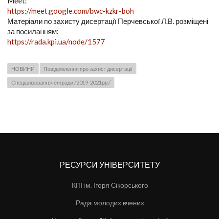
Meet:
https://meet.google.com/bwc-kzkr-boh
Матеріали по захисту дисертації Перчевської Л.В. розміщені
за посиланням:
https://rada.kpi.ua/node/1577
НОВИНИ
Повідомлення про захист дисертації
Спеціалізовані вчені ради /2019-2021рр./
РЕСУРСИ УНІВЕРСИТЕТУ
КПІ ім. Ігоря Сікорського
Рада молодих вчених