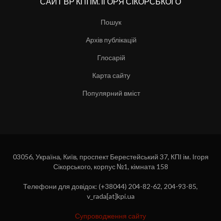
САЙТ ВР КПІ ІМ. ІГОРЯ СІКОРСЬКОГО
Пошук
Архів публікацій
Глосарій
Карта сайту
Популярний вміст
03056, Україна, Київ, проспект Берестейський 37, КПІ ім. Ігоря
Сікорського, корпус №1, кімната 158
Телефони для довідок: (+38044) 204-82-62, 204-93-85,
v_rada[at]kpi.ua
Супроводження сайту