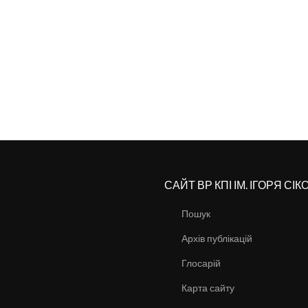
САЙТ ВР КПІ ІМ. ІГОРЯ СІ
Пошук
Архів публікацій
Глосарій
Карта сайту