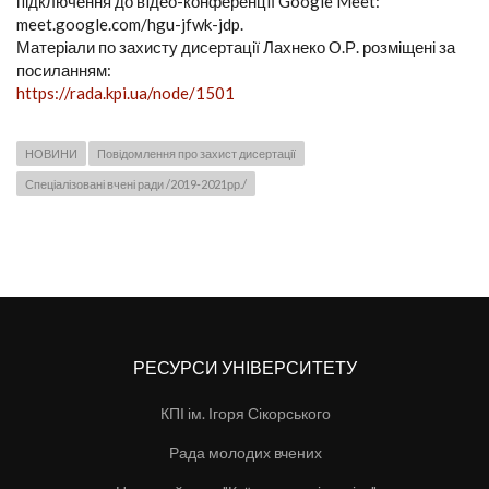
підключення до вiдео-конференцiї Google Meet:
meet.google.com/hgu-jfwk-jdp.
Матеріали по захисту дисертації Лахнеко О.Р. розміщені за
посиланням:
https://rada.kpi.ua/node/1501
НОВИНИ
Повідомлення про захист дисертації
Спеціалізовані вчені ради /2019-2021рр./
РЕСУРСИ УНІВЕРСИТЕТУ
КПІ ім. Ігоря Сікорського
Рада молодих вчених