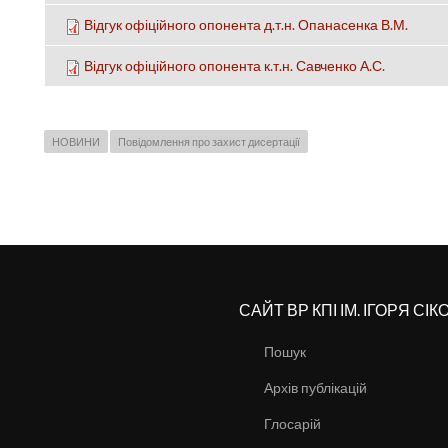
Відгук офіційного опонента д.т.н. Опанасенка В.М.
Відгук офіційного опонента к.т.н. Савченко А.С.
НОВИНИ
Повідомлення про захист дисертації
САЙТ ВР КПІ ІМ. ІГОРЯ СІ
Пошук
Архів публікацій
Глосарій