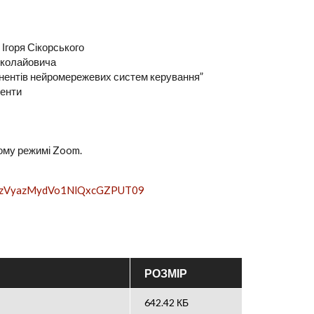
 Ігоря Сікорського
иколайовича
онентів нейромережевих систем керування”
ненти
ному режимі Zoom.
6bzVyazMydVo1NlQxcGZPUT09
РОЗМІР
642.42 КБ