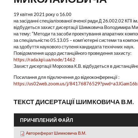
19 квітня 2021 року о 16.00
на засіданні спеціалізованої вченої ради Д 26.002.02 КПІ ім.
відбудеться захист дисертації Шимковича Володимира М
на тему: “Методи та засоби проектування апаратних комп
за спеціальністю 05.13.05 – комп’ютерні системи та компо
на здобуття наукового ступеня кандидата технічних наук.
Повідомлення щодо дистанційного проведення захисту:
https://rada.kpi.ua/node/1462
Захист дисертації Морозова К.В. відбудеться в дистанцій
Посилання для підключення до відеоконференції :
https://us02web.zoom.us/j/84176876529?pwd=a3JGam1
ТЕКСТ ДИСЕРТАЦІЇ ШИМКОВИЧА В.М.
ПРИЧІПЛЕНИЙ ФАЙЛ
Автореферат Шимковича В.М.