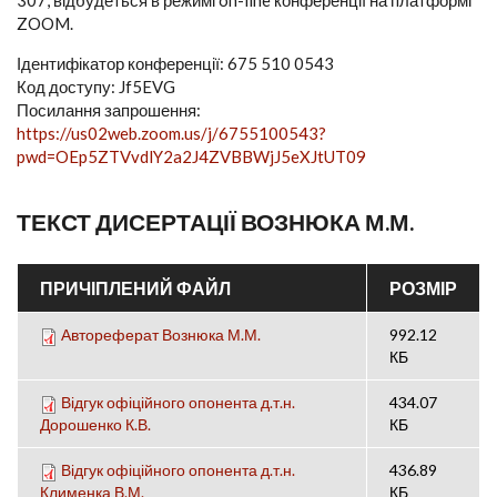
307, відбудеться в режимі on-line конференції на платформі
ZOOM.
Ідентифікатор конференції: 675 510 0543
Код доступу: Jf5EVG
Посилання запрошення:
https://us02web.zoom.us/j/6755100543?
pwd=OEp5ZTVvdlY2a2J4ZVBBWjJ5eXJtUT09
ТЕКСТ ДИСЕРТАЦІЇ ВОЗНЮКА М.М.
ПРИЧІПЛЕНИЙ ФАЙЛ
РОЗМІР
Автореферат Вознюка М.М.
992.12
КБ
Відгук офіційного опонента д.т.н.
434.07
Дорошенко К.В.
КБ
Відгук офіційного опонента д.т.н.
436.89
Клименка В.М.
КБ