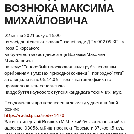
ВОЗНЮКА МАКСИМА
МИХАЙЛОВИЧА
22 квітня 2021 року о 15.00
на засіданні спеціалізованої вченої ради Д 26.002.09 КПІ ім.
Ігоря Сікорського
відбудеться захист дисертації Вознюка Максима
Михайловича
на тему: "Теплообмін плоскоовальних труб з неповним
оребренням в умовах природної конвекції і природної тяги”
за спеціальністю 05.14.06 – технічна теплофізика та
промислова теплоенергетика
на здобуття наукового ступеня кандидата технічних наук.
Повідомлення про перенесення захисту у дистанційний
режим:
https://rada.kpi.ua/node/1470
Захист дисертації Вознюка М.М., який був запланований за
адресою: 03056, м.Київ, проспект Перемоги 37, корп.5, ауд.