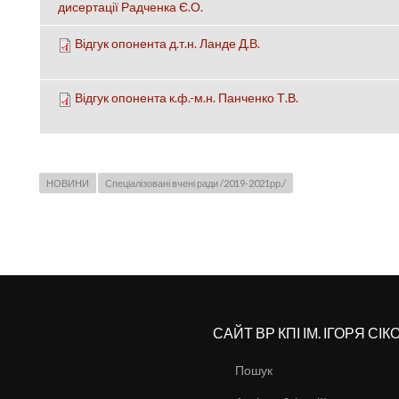
дисертації Радченка Є.О.
Відгук опонента д.т.н. Ланде Д.В.
Відгук опонента к.ф.-м.н. Панченко Т.В.
НОВИНИ
Спеціалізовані вчені ради /2019-2021рр./
САЙТ ВР КПІ ІМ. ІГОРЯ СІ
Пошук