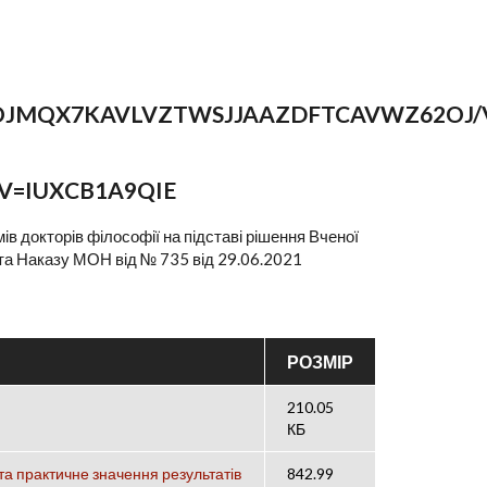
/1OJMQX7KAVLVZTWSJJAAZDFTCAVWZ62OJ/
V=IUXCB1A9QIE
докторів філософії на підставі рішення Вченої
 та Наказу МОН від № 735 від 29.06.2021
РОЗМІР
210.05
КБ
та практичне значення результатів
842.99