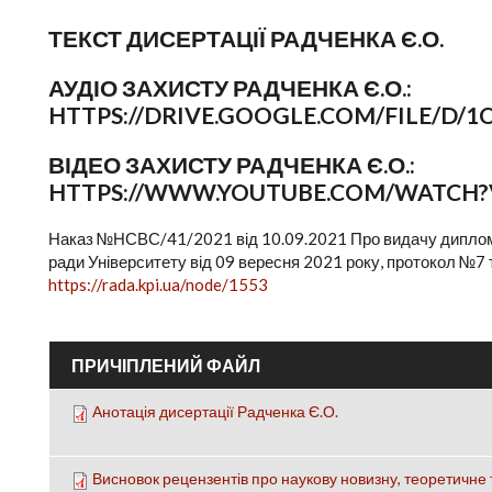
ТЕКСТ ДИСЕРТАЦІЇ РАДЧЕНКА Є.О.
АУДІО ЗАХИСТУ РАДЧЕНКА Є.О.:
HTTPS://DRIVE.GOOGLE.COM/FILE/D
ВІДЕО ЗАХИСТУ РАДЧЕНКА Є.О.:
HTTPS://WWW.YOUTUBE.COM/WATCH?
Наказ №НСВС/41/2021 від 10.09.2021 Про видачу дипломів 
ради Університету від 09 вересня 2021 року, протокол №7
https://rada.kpi.ua/node/1553
ПРИЧІПЛЕНИЙ ФАЙЛ
Анотація дисертації Радченка Є.О.
Висновок рецензентів про наукову новизну, теоретичне 