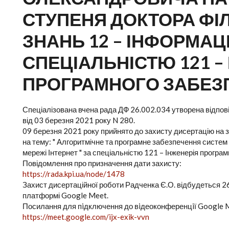
СТУПЕНЯ ДОКТОРА ФІЛ
ЗНАНЬ 12 – ІНФОРМАЦІ
СПЕЦІАЛЬНІСТЮ 121 –
ПРОГРАМНОГО ЗАБЕЗ
Спеціалізована вчена рада ДФ 26.002.034 утворена відповід
від 03 березня 2021 року N 280.
09 березня 2021 року прийнято до захисту дисертацію на 
на тему: " Алгоритмічне та програмне забезпечення систе
мережі Інтернет " за спеціальністю 121 – Інженерія програ
Повідомлення про призначення дати захисту:
https://rada.kpi.ua/node/1478
Захист дисертаційної роботи Радченка Є.О. відбудеться 26
платформі Google Meet.
Посилання для пiдключення до вiдеоконференцiї Google 
https://meet.google.com/ijx-exik-vvn