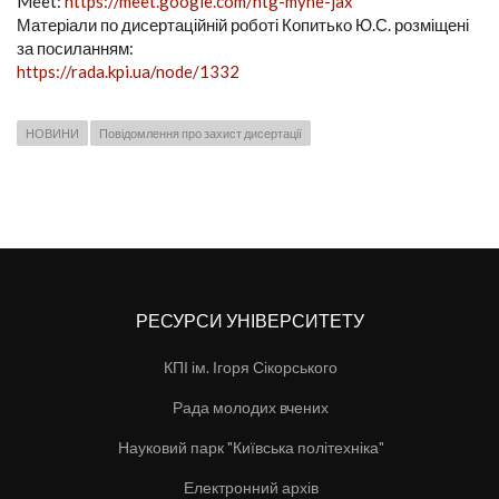
Meet:
https://meet.google.com/htg-myhe-jax
Матеріали по дисертаційній роботі Копитько Ю.С. розміщені
за посиланням:
https://rada.kpi.ua/node/1332
НОВИНИ
Повідомлення про захист дисертації
РЕСУРСИ УНІВЕРСИТЕТУ
КПІ ім. Ігоря Сікорського
Рада молодих вчених
Науковий парк "Київська політехніка"
Електронний архів