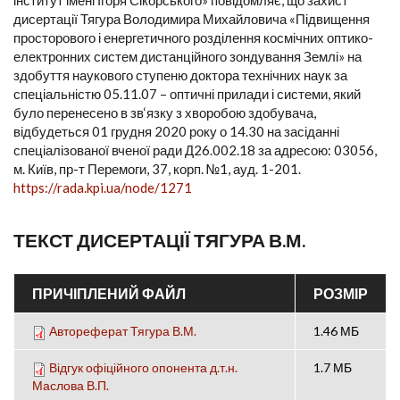
інститут імені Ігоря Сікорського» повідомляє, що захист
дисертації Тягура Володимира Михайловича «Підвищення
просторового і енергетичного розділення космічних оптико-
електронних систем дистанційного зондування Землі» на
здобуття наукового ступеню доктора технічних наук за
спеціальністю 05.11.07 – оптичні прилади і системи, який
було перенесено в зв‘язку з хворобою здобувача,
відбудеться 01 грудня 2020 року о 14.30 на засіданні
спеціалізованої вченої ради Д26.002.18 за адресою: 03056,
м. Київ, пр-т Перемоги, 37, корп. №1, ауд. 1-201.
https://rada.kpi.ua/node/1271
ТЕКСТ ДИСЕРТАЦІЇ ТЯГУРА В.М.
ПРИЧІПЛЕНИЙ ФАЙЛ
РОЗМІР
Автореферат Тягура В.М.
1.46 МБ
Відгук офіційного опонента д.т.н.
1.7 МБ
Маслова В.П.