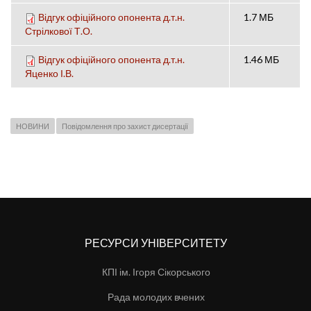
Відгук офіційного опонента д.т.н.
1.7 МБ
Стрілкової Т.О.
Відгук офіційного опонента д.т.н.
1.46 МБ
Яценко І.В.
НОВИНИ
Повідомлення про захист дисертації
РЕСУРСИ УНІВЕРСИТЕТУ
КПІ ім. Ігоря Сікорського
Рада молодих вчених