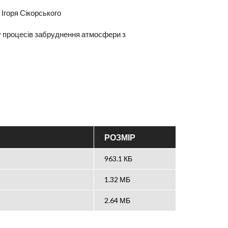
 Ігоря Сікорського
гу процесів забруднення атмосфери з
РОЗМІР
963.1 КБ
1.32 МБ
2.64 МБ