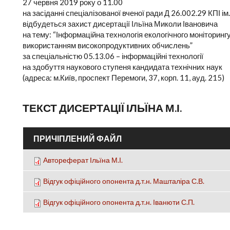
27 червня 2019 року о 11.00
на засіданні спеціалізованої вченої ради Д 26.002.29 КПІ ім.
відбудеться захист дисертації Ільїна Миколи Івановича
на тему: “Інформаційна технологія екологічного моніторин
використанням високопродуктивних обчислень”
за спеціальністю 05.13.06 – інформаційні технології
на здобуття наукового ступеня кандидата технічних наук
(адреса: м.Київ, проспект Перемоги, 37, корп. 11, ауд. 215)
ТЕКСТ ДИСЕРТАЦІЇ ІЛЬЇНА М.І.
ПРИЧІПЛЕНИЙ ФАЙЛ
Автореферат Ільїна М.І.
Відгук офіційного опонента д.т.н. Машталіра С.В.
Відгук офіційного опонента д.т.н. Іванюти С.П.