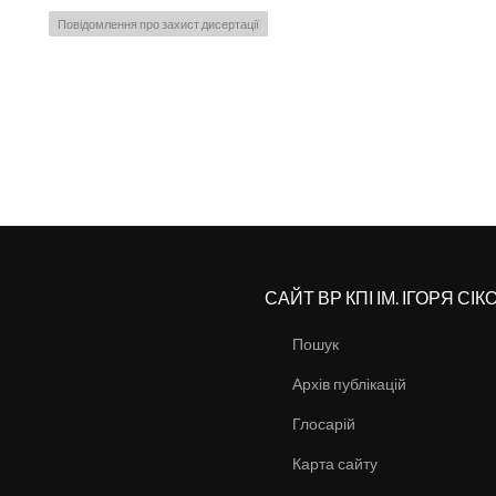
Повідомлення про захист дисертації
САЙТ ВР КПІ ІМ. ІГОРЯ СІ
Пошук
Архів публікацій
Глосарій
Карта сайту