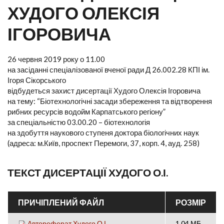
ХУДОГО ОЛЕКСІЯ
ІГОРОВИЧА
26 червня 2019 року о 11.00
на засіданні спеціалізованої вченої ради Д 26.002.28 КПІ ім.
Ігоря Сікорського
відбудеться захист дисертації Худого Олексія Ігоровича
на тему: “Біотехнологічні засади збереження та відтворення
рибних ресурсів водойм Карпатського регіону”
за спеціальністю 03.00.20 – біотехнологія
на здобуття наукового ступеня доктора біологічних наук
(адреса: м.Київ, проспект Перемоги, 37, корп. 4, ауд. 258)
ТЕКСТ ДИСЕРТАЦІЇ ХУДОГО О.І.
ПРИЧІПЛЕНИЙ ФАЙЛ
РОЗМІР
Автореферат Худого О.І.
1.04 МБ