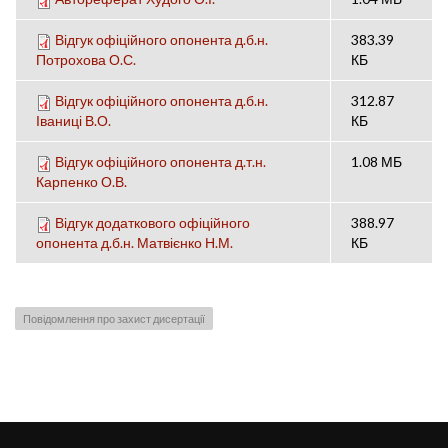
Відгук офіційного опонента д.б.н.
383.39
Потрохова О.С.
КБ
Відгук офіційного опонента д.б.н.
312.87
Іваниці В.О.
КБ
Відгук офіційного опонента д.т.н.
1.08 МБ
Карпенко О.В.
Відгук додаткового офіційного
388.97
опонента д.б.н. Матвієнко Н.М.
КБ
Повідомлення про захист дисертації