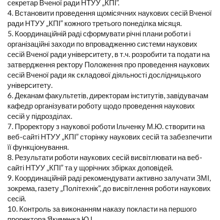
секретар Вченої ради НТУУ „КПІ”.
4. Встановити проведення щомісячних наукових сесій Вченої
ради НТУУ „КПІ” кожного третього понеділка місяця.
5. Координаційній раді сформувати річні плани роботи і
організаційні заходи по впровадженню системи наукових
сесій Вченої ради університету, в т.ч. розробити та подати на
затвердження ректору Положення про проведення наукових
сесій Вченої ради як складової діяльності дослідницького
університету.
6. Деканам факультетів, директорам інститутів, завідувачам
кафедр організувати роботу щодо проведення наукових
сесій у підрозділах.
7. Проректору з наукової роботи Ільченку М.Ю. створити на
веб-сайті НТУУ „КПІ” сторінку наукових сесій та забезпечити
її функціонування.
8. Результати роботи наукових сесій висвітлювати на веб-
сайті НТУУ „КПІ” та у щорічних збірках доповідей.
9. Координаційній раді рекомендувати активно залучати ЗМІ,
зокрема, газету „Політехнік”, до висвітлення роботи наукових
сесій.
10. Контроль за виконанням наказу покласти на першого
проректора Якименка Ю.І.