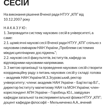
СЕСІЙ
На виконання рішення Вченої ради НТУУ „КПІ” від
10.12.2007 року
Н А К А З У Ю :
1. Запровадити систему наукових сесій в університеті, а
саме:
2.1. щомісячні наукові сесії Вченої ради НТУУ „КПІ” спільно з
науковим семінаром НАН України „Проблеми системних
міждисциплінарних досліджень”;
2.2. наукові сесії факультетів, інститутів, кафедр за
відповідними науковими напрямками.
3. З метою організації та проведення наукових сесій створити
координаційну раду з питань наукових сесій у складі: голова
– академік НАН України М.З.Згуровський, ректор
університету; члени: академік НАН України – Бар’яхтар В.Г.,
директор Інституту магнетизму НАН та МОН України; член-
кореспондент АПН України – Горобець Ю.І., завідувач
кафедри загальної та експериментальної фізики НТУУ „КПІ”;
доцент кафедри філософії – Мельниченко А.А., вчений