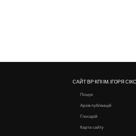
САЙТ ВР КПІ ІМ. ІГОРЯ СІ
Пошук
Архів публікацій
Глосарій
Карта сайту