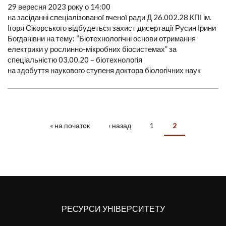
29 вересня 2023 року о 14:00
на засіданні спеціалізованої вченої ради Д 26.002.28 КПІ ім.
Ігоря Сікорського відбудеться захист дисертації Русин Ірини
Богданівни на тему: “Біотехнологічні основи отримання
електрики у рослинно-мікробних біосистемах” за
спеціальністю 03.00.20 – біотехнологія
на здобуття наукового ступеня доктора біологічних наук
« на початок
‹ назад
1
2
СТОРІНКИ
РЕСУРСИ УНІВЕРСИТЕТУ