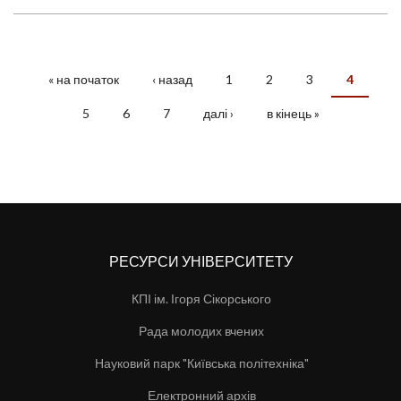
« на початок
‹ назад
1
2
3
4
СТОРІНКИ
5
6
7
далі ›
в кінець »
РЕСУРСИ УНІВЕРСИТЕТУ
КПІ ім. Ігоря Сікорського
Рада молодих вчених
Науковий парк "Київська політехніка"
Електронний архів