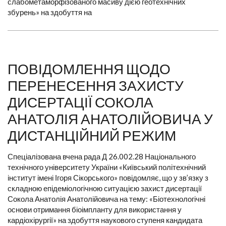
слабометаморфізованого масиву дією геотехнічних
збурень» на здобуття на
ПОВІДОМЛЕННЯ ЩОДО
ПЕРЕНЕСЕННЯ ЗАХИСТУ
ДИСЕРТАЦІЇ СОКОЛА
АНАТОЛІЯ АНАТОЛІЙОВИЧА У
ДИСТАНЦІЙНИЙ РЕЖИМ
Спеціалізована вчена рада Д 26.002.28 Національного
технічного університету України «Київський політехнічний
інститут імені Ігоря Сікорського» повідомляє, що у зв’язку з
складною епідеміологічною ситуацією захист дисертації
Сокола Анатолія Анатолійовича на тему: «Біотехнологічні
основи отримання біоімпланту для використання у
кардіохірургії» на здобуття наукового ступеня кандидата