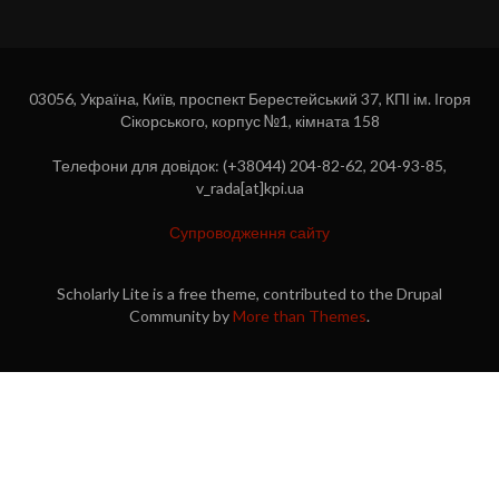
03056, Україна, Київ, проспект Берестейський 37, КПІ ім. Ігоря
Сікорського, корпус №1, кімната 158
Телефони для довідок: (+38044) 204-82-62, 204-93-85,
v_rada[at]kpi.ua
Супроводження сайту
Scholarly Lite is a free theme, contributed to the Drupal
Community by
More than Themes
.