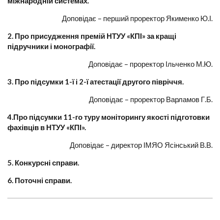
міжнародній системах.
Доповідає – перший проректор Якименко Ю.І.
2. Про присудження премій НТУУ «КПІ» за кращі
підручники і монографії.
Доповідає – проректор Ільченко М.Ю.
3. Про підсумки 1-ї і 2-ї атестації другого півріччя.
Доповідає – проректор Варламов Г.Б.
4.Про підсумки 11-го туру моніторингу якості підготовки
фахівців в НТУУ «КПІ».
Доповідає – директор ІМЯО Ясінський В.В.
5. Конкурсні справи.
6. Поточні справи.