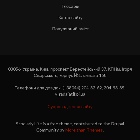
Глосарій
Карта сайту
Популярний вміст
03056, Україна, Київ, проспект Берестейський 37, КПІ ім. Ігоря
Сікорського, корпус №1, кімната 158
Телефони для довідок: (+38044) 204-82-62, 204-93-85,
v_rada[at]kpi.ua
Супроводження сайту
Scholarly Lite is a free theme, contributed to the Drupal
Community by
More than Themes
.