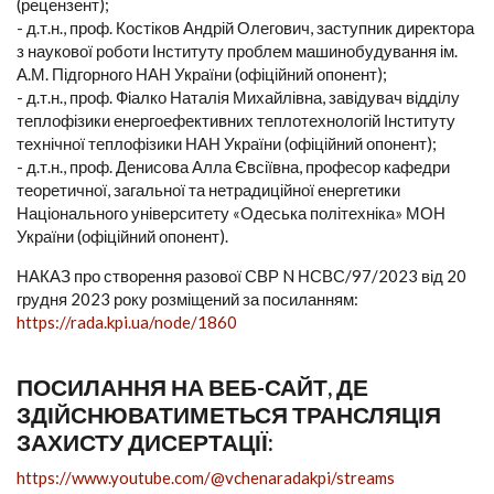
(рецензент);
- д.т.н., проф. Костіков Андрій Олегович, заступник директора
з наукової роботи Інституту проблем машинобудування ім.
А.М. Підгорного НАН України (офіційний опонент);
- д.т.н., проф. Фіалко Наталія Михайлівна, завідувач відділу
теплофізики енергоефективних теплотехнологій Інституту
технічної теплофізики НАН України (офіційний опонент);
- д.т.н., проф. Денисова Алла Євсіївна, професор кафедри
теоретичної, загальної та нетрадиційної енергетики
Національного університету «Одеська політехніка» МОН
України (офіційний опонент).
НАКАЗ про створення разової СВР N НСВС/97/2023 від 20
грудня 2023 року розміщений за посиланням:
https://rada.kpi.ua/node/1860
ПОСИЛАННЯ НА ВЕБ-САЙТ, ДЕ
ЗДІЙСНЮВАТИМЕТЬСЯ ТРАНСЛЯЦІЯ
ЗАХИСТУ ДИСЕРТАЦІЇ:
https://www.youtube.com/@vchenaradakpi/streams