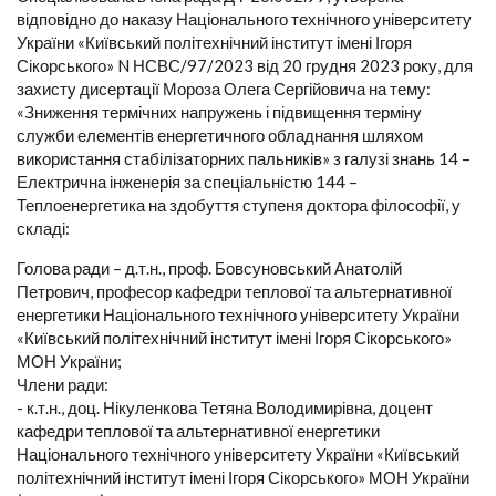
відповідно до наказу Національного технічного університету
України «Київський політехнічний інститут імені Ігоря
Сікорського» N НСВС/97/2023 від 20 грудня 2023 року, для
захисту дисертації Мороза Олега Сергійовича на тему:
«Зниження термічних напружень і підвищення терміну
служби елементів енергетичного обладнання шляхом
використання стабілізаторних пальників» з галузі знань 14 –
Електрична інженерія за спеціальністю 144 –
Теплоенергетика на здобуття ступеня доктора філософії, у
складі:
Голова ради – д.т.н., проф. Бовсуновський Анатолій
Петрович, професор кафедри теплової та альтернативної
енергетики Національного технічного університету України
«Київський політехнічний інститут імені Ігоря Сікорського»
МОН України;
Члени ради:
- к.т.н., доц. Нікуленкова Тетяна Володимирівна, доцент
кафедри теплової та альтернативної енергетики
Національного технічного університету України «Київський
політехнічний інститут імені Ігоря Сікорського» МОН України