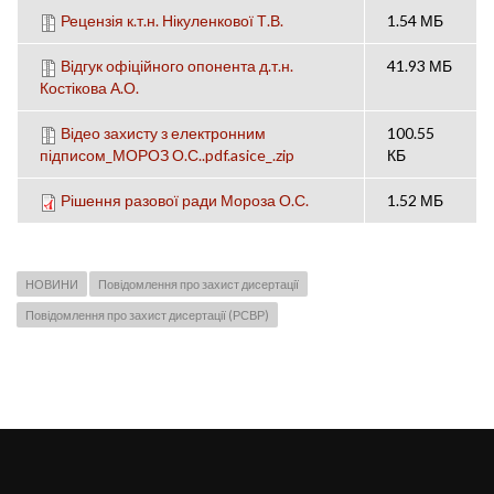
Рецензія к.т.н. Нікуленкової Т.В.
1.54 МБ
Відгук офіційного опонента д.т.н.
41.93 МБ
Костікова А.О.
Відео захисту з електронним
100.55
підписом_МОРОЗ О.С..pdf.asice_.zip
КБ
Рішення разової ради Мороза О.С.
1.52 МБ
НОВИНИ
Повідомлення про захист дисертації
Повідомлення про захист дисертації (РСВР)