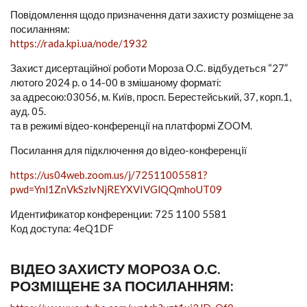
Повідомлення щодо призначення дати захисту розміщене за
посиланням:
https://rada.kpi.ua/node/1932
Захист дисертаційної роботи Мороза О.С. відбудеться “27”
лютого 2024 р. о 14-00 в змішаному форматі:
за адресою:03056, м. Київ, просп. Берестейський, 37, корп.1,
ауд. 05.
та в режимі відео-конференції на платформі ZOOM.
Посилання для підключення до вiдео-конференцiї
https://us04web.zoom.us/j/72511005581?
pwd=Ynl1ZnVkSzlvNjREYXVIVGlQQmhoUT09
Идентификатор конференции: 725 1100 5581
Код доступа: 4eQ1DF
ВІДЕО ЗАХИСТУ МОРОЗА О.С.
РОЗМІЩЕНЕ ЗА ПОСИЛАННЯМ: