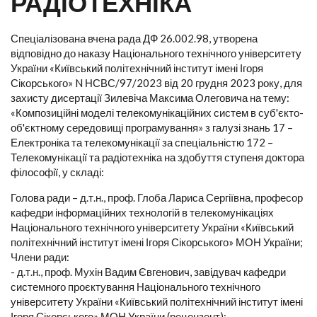
РАДІОТЕХНІКА
Спеціалізована вчена рада ДФ 26.002.98, утворена
відповідно до наказу Національного технічного університету
України «Київський політехнічний інститут імені Ігоря
Сікорського» N НСВС/97/2023 від 20 грудня 2023 року, для
захисту дисертації Зилевіча Максима Олеговича на тему:
«Композиційні моделі телекомунікаційних систем в суб'єкто-
об'єктному середовищі програмування» з галузі знань 17 –
Електроніка та телекомунікації за спеціальністю 172 –
Телекомунікації та радіотехніка на здобуття ступеня доктора
філософії, у складі:
Голова ради – д.т.н., проф. Глоба Лариса Сергіївна, професор
кафедри інформаційних технологій в телекомунікаціях
Національного технічного університету України «Київський
політехнічний інститут імені Ігоря Сікорського» МОН України;
Члени ради:
- д.т.н., проф. Мухін Вадим Євгенович, завідувач кафедри
системного проєктування Національного технічного
університету України «Київський політехнічний інститут імені
Ігоря Сікорського» МОН України (рецензент);