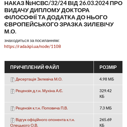
НАКАЗ №НСВС/32/24 ВІД 26.03.2024 ПРО
ВИДАЧУ ДИПЛОМУ ДОКТОРА
ФІЛОСОФІЇ ТА ДОДАТКА ДО НЬОГО
ЄВРОПЕЙСЬКОГО ЗРАЗКА ЗИЛЕВІЧУ
М.О.
знаходиться за посиланням:
https://rada.kpi.ua/node/1108
ПРИЧІПЛЕНИЙ ФАЙЛ
РОЗМІР
Дисертація Зилевіча М.О.
4.98 МБ
Рецензія д.т.н. Мухіна А.Є.
329.42
КБ
Рецензія к.т.н. Поповича П.В.
7.3 МБ
Відгук офіційного опонента к.т.н.
265.69
Олецького О.В.
КБ