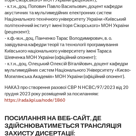
- к.т.н., доц. Попович Павло Васильович, доцент кафедри
акустичних та мультимедійних електронних систем
Національного технічного університету України «Київський
політехнічний інститут імені Ігоря Сікорського» МОН України
(рецензент);
- к.ф.-м.н., доц. Панченко Тарас Володимирович, в. о.
завідувача кафедри теорії та технології програмування
Київського національного університету імені Тараса
Шевченка МОН України (офіційний опонент);
- к.т.н., доц. Олецький Олексій Віталійович, доцент кафедри
мультимедійних систем Національного Університету «Києво-
Могилянська Академія» МОН України (офіційний опонент).
НАКАЗ про створення разової СВР N НСВС/97/2023 від 20
грудня 2023 року розміщений за посиланням:
https://rada.kpi.ua/node/1860
ПОСИЛАННЯ НА ВЕБ-САЙТ, ДЕ
ЗДІЙСНЮВАТИМЕТЬСЯ ТРАНСЛЯЦІЯ
ЗАХИСТУ ДИСЕРТАЦІЇ: