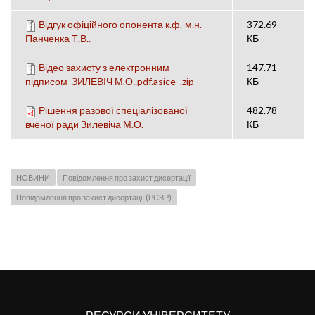
Відгук офіційного опонента к.ф.-м.н.
372.69
Панченка Т.В..
КБ
Відео захисту з електронним
147.71
підписом_ЗИЛЕВІЧ М.О..pdf.asice_.zip
КБ
Рішення разової спеціалізованої
482.78
вченої ради Зилевіча М.О.
КБ
НОВИНИ
Повідомлення про захист дисертації
Повідомлення про захист дисертації (РСВР)