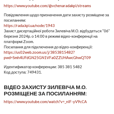
https://www.youtube.com/@vchenaradakpi/streams
Повідомлення щодо призначення дати захисту розміщене за
посиланням:
https://rada.kpi.ua/node/1943
Захист дисертаційної роботи Зилевіча М.О. відбудеться “06”
березня 2024р. о 14:00 в режимі відео-конференції на
платформі Zoom.
Посилання для підключення до вiдео-конференцiї:
https://us02web.zoom.us/j/3853815482?
pwd=Smh4UFdGN25GN1VFa0ZZUHAwcGhwQT09
Идентификатор конференции: 385 381 5482
Код доступа: 749431.
ВІДЕО ЗАХИСТУ ЗИЛЕВІЧА М.О.
РОЗМІЩЕНЕ ЗА ПОСИЛАННЯМ:
https://www.youtube.com/watch?v=_nlF-yV9cCA