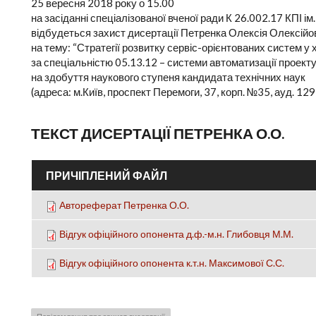
25 вересня 2018 року о 15.00
на засіданні спеціалізованої вченої ради К 26.002.17 КПІ ім.
відбудеться захист дисертації Петренка Олексія Олексійо
на тему: “Стратегії розвитку сервіс-орієнтованих систем 
за спеціальністю 05.13.12 – системи автоматизації проект
на здобуття наукового ступеня кандидата технічних наук
(адреса: м.Київ, проспект Перемоги, 37, корп. №35, ауд. 129
ТЕКСТ ДИСЕРТАЦІЇ ПЕТРЕНКА О.О.
ПРИЧІПЛЕНИЙ ФАЙЛ
Автореферат Петренка О.О.
Відгук офіційного опонента д.ф.-м.н. Глибовця М.М.
Відгук офіційного опонента к.т.н. Максимової С.С.