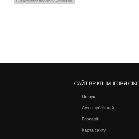
Повідомлення про захист дисертації
САЙТ ВР КПІ ІМ. ІГОРЯ СІ
Пошук
Архів публікацій
Глосарій
Карта сайту