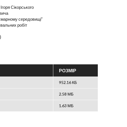
 Ігоря Сікорського
вича
у хмарному середовищі”
увальних робіт
)
РОЗМІР
952.16 КБ
2.58 МБ
1.63 МБ