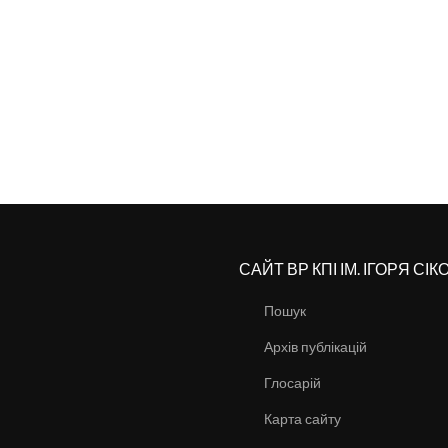
САЙТ ВР КПІ ІМ. ІГОРЯ СІ
Пошук
Архів публікацій
Глосарій
Карта сайту