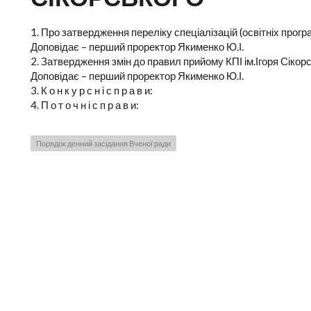
1. Про затвердження переліку спеціалізацій (освітніх програ
Доповідає – перший проректор Якименко Ю.І.
2. Затвердження змін до правил прийому КПІ ім.Ігоря Сікорс
Доповідає – перший проректор Якименко Ю.І.
3. К о н к у р с н і с п р а в и:
4. П о т о ч н і с п р а в и:
Порядок денний засідання Вченої ради