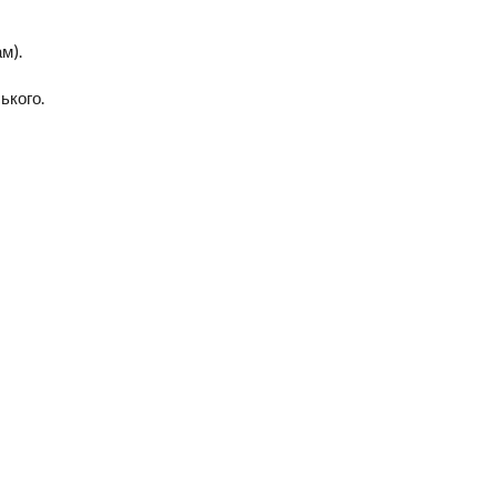
м).
ького.