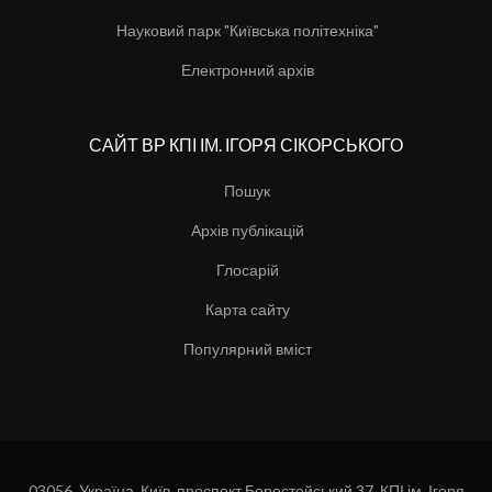
Науковий парк "Київська політехніка"
Електронний архів
САЙТ ВР КПІ ІМ. ІГОРЯ СІКОРСЬКОГО
Пошук
Архів публікацій
Глосарій
Карта сайту
Популярний вміст
03056, Україна, Київ, проспект Берестейський 37, КПІ ім. Ігоря