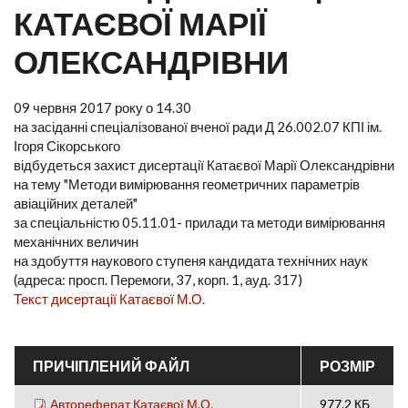
КАТАЄВОЇ МАРІЇ
ОЛЕКСАНДРІВНИ
09 червня 2017 року о 14.30
на засіданні спеціалізованої вченої ради Д 26.002.07 КПІ ім.
Ігоря Сікорського
відбудеться захист дисертації Катаєвої Марії Олександрівни
на тему "Методи вимірювання геометричних параметрів
авіаційних деталей"
за спеціальністю 05.11.01- прилади та методи вимірювання
механічних величин
на здобуття наукового ступеня кандидата технічних наук
(адреса: просп. Перемоги, 37, корп. 1, ауд. 317)
Текст дисертації Катаєвої М.О.
ПРИЧІПЛЕНИЙ ФАЙЛ
РОЗМІР
Автореферат Катаєвої М.О.
977.2 КБ