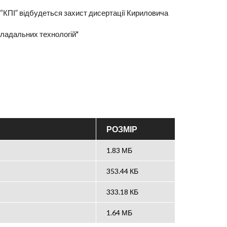
 “КПІ” відбудеться захист дисертації Кириловича
ладальних технологій"
РОЗМІР
1.83 МБ
353.44 КБ
333.18 КБ
1.64 МБ