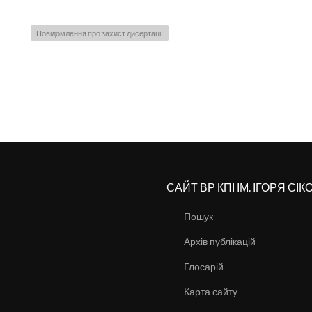
Повідомлення про захист дисертації
САЙТ ВР КПІ ІМ. ІГОРЯ СІ
Пошук
Архів публікацій
Глосарій
Карта сайту