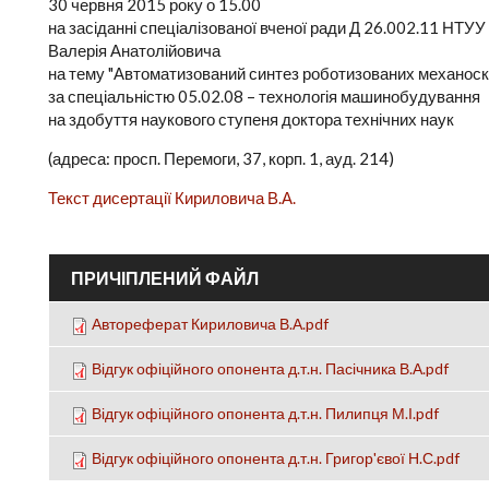
30 червня 2015 року о 15.00
на засіданні спеціалізованої вченої ради Д 26.002.11 НТУУ
Валерія Анатолійовича
на тему "Автоматизований синтез роботизованих механоск
за спеціальністю 05.02.08 – технологія машинобудування
на здобуття наукового ступеня доктора технічних наук
(адреса: просп. Перемоги, 37, корп. 1, ауд. 214)
Текст дисертації Кириловича В.А.
ПРИЧІПЛЕНИЙ ФАЙЛ
Автореферат Кириловича В.А.pdf
Відгук офіційного опонента д.т.н. Пасічника В.А.pdf
Відгук офіційного опонента д.т.н. Пилипця М.І.pdf
Відгук офіційного опонента д.т.н. Григор'євої Н.С.pdf