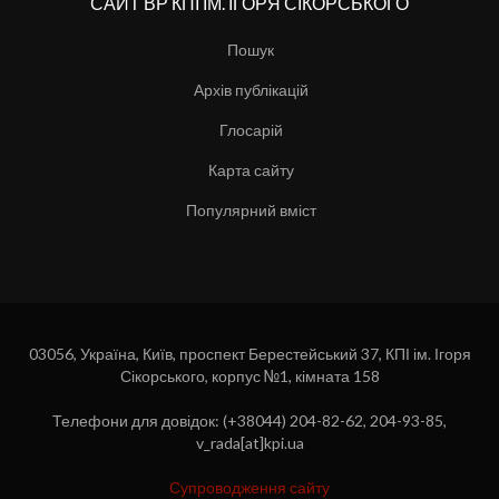
САЙТ ВР КПІ ІМ. ІГОРЯ СІКОРСЬКОГО
Пошук
Архів публікацій
Глосарій
Карта сайту
Популярний вміст
03056, Україна, Київ, проспект Берестейський 37, КПІ ім. Ігоря
Сікорського, корпус №1, кімната 158
Телефони для довідок: (+38044) 204-82-62, 204-93-85,
v_rada[at]kpi.ua
Супроводження сайту