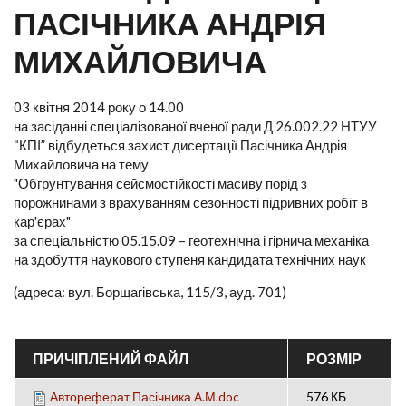
ПАСІЧНИКА АНДРІЯ
МИХАЙЛОВИЧА
03 квітня 2014 року о 14.00
на засіданні спеціалізованої вченої ради Д 26.002.22 НТУУ
“КПІ” відбудеться захист дисертації Пасічника Андрія
Михайловича на тему
"Обгрунтування сейсмостійкості масиву порід з
порожнинами з врахуванням сезонності підривних робіт в
кар'єрах"
за спеціальністю 05.15.09 – геотехнічна і гірнича механіка
на здобуття наукового ступеня кандидата технічних наук
(адреса: вул. Борщагівська, 115/3, ауд. 701)
ПРИЧІПЛЕНИЙ ФАЙЛ
РОЗМІР
Автореферат Пасічника А.М.doc
576 КБ