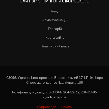
САЙТ ВР КПІ ІМ. ІГОРЯ СІКОРСЬКОГО
Пошук
Архів публікацій
Глосарій
Карта сайту
Популярний вміст
03056, Україна, Київ, проспект Берестейський 37, КПІ ім. Ігоря
Сікорського, корпус №1, кімната 158
Телефони для довідок: (+38044) 204-82-62, 204-93-85,
v_rada[at]kpi.ua
Супроводження сайту