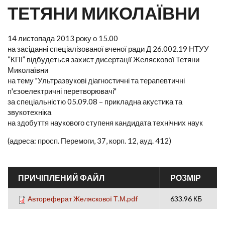
ТЕТЯНИ МИКОЛАЇВНИ
14 листопада 2013 року о 15.00
на засіданні спеціалізованої вченої ради Д 26.002.19 НТУУ
“КПІ” відбудеться захист дисертації Желяскової Тетяни
Миколаївни
на тему "Ультразвукові діагностичні та терапевтичні
п'єзоелектричні перетворювачі"
за спеціальністю 05.09.08 – прикладна акустика та
звукотехніка
на здобуття наукового ступеня кандидата технічних наук
(адреса: просп. Перемоги, 37, корп. 12, ауд. 412)
ПРИЧІПЛЕНИЙ ФАЙЛ
РОЗМІР
Автореферат Желяскової Т.М.pdf
633.96 КБ