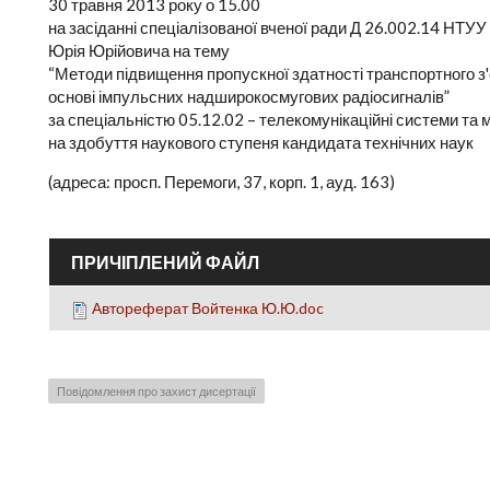
30 травня 2013 року о 15.00
на засіданні спеціалізованої вченої ради Д 26.002.14 НТУУ
Юрія Юрійовича на тему
“Методи підвищення пропускної здатності транспортного з'
основі імпульсних надширокосмугових радіосигналів”
за спеціальністю 05.12.02 – телекомунікаційні системи та 
на здобуття наукового ступеня кандидата технічних наук
(адреса: просп. Перемоги, 37, корп. 1, ауд. 163)
ПРИЧІПЛЕНИЙ ФАЙЛ
Автореферат Войтенка Ю.Ю.doc
Повідомлення про захист дисертації