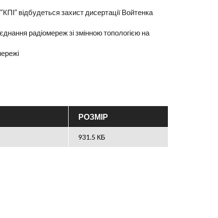
 “КПІ” відбудеться захист дисертації Войтенка
єднання радіомереж зі змінною топологією на
мережі
РОЗМІР
931.5 КБ