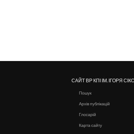
САЙТ ВР КПІ ІМ. ІГОРЯ СІ
Пошук
Архів публікацій
Глосарій
Карта сайту