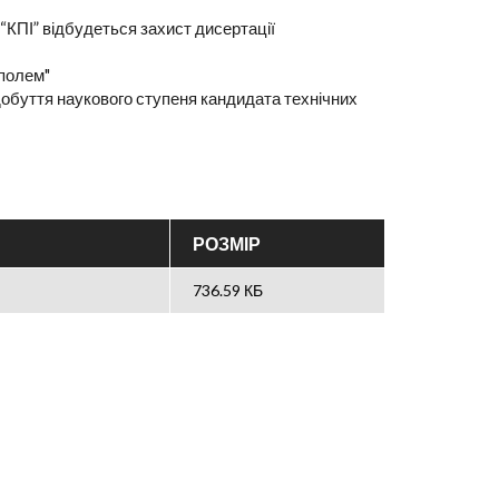
 “КПІ” відбудеться захист дисертації
полем"
добуття наукового ступеня кандидата технічних
РОЗМІР
736.59 КБ