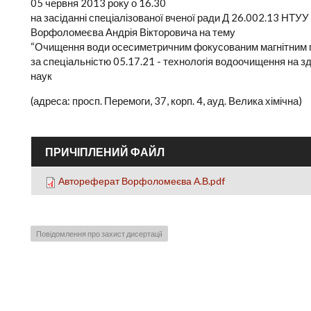
05 червня 2013 року о 16.30
на засіданні спеціалізованої вченої ради Д 26.002.13 НТУУ
Ворфоломеєва Андрія Вікторовича на тему
“Очищення води осесиметричним фокусованим магнітним 
за спеціальністю 05.17.21 - технологія водоочищення на з
наук
(адреса: просп. Перемоги, 37, корп. 4, ауд. Велика хімічна)
ПРИЧІПЛЕНИЙ ФАЙЛ
Автореферат Ворфоломеєва А.В.pdf
Повідомлення про захист дисертації