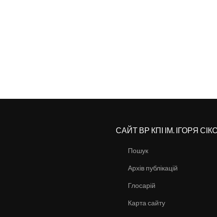
САЙТ ВР КПІ ІМ. ІГОРЯ СІ
Пошук
Архів публікацій
Глосарій
Карта сайту