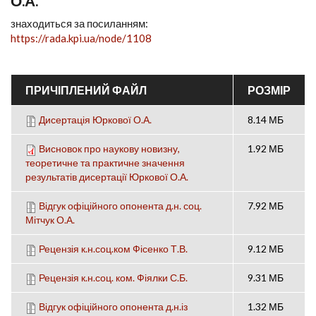
О.А.
знаходиться за посиланням:
https://rada.kpi.ua/node/1108
ПРИЧІПЛЕНИЙ ФАЙЛ
РОЗМІР
Дисертація Юркової О.А.
8.14 МБ
Висновок про наукову новизну,
1.92 МБ
теоретичне та практичне значення
результатів дисертації Юркової О.А.
Відгук офіційного опонента д.н. соц.
7.92 МБ
Мітчук О.А.
Рецензія к.н.соц.ком Фісенко Т.В.
9.12 МБ
Рецензія к.н.соц. ком. Фіялки С.Б.
9.31 МБ
Відгук офіційного опонента д.н.із
1.32 МБ