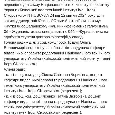
відповідно до наказу Національного технічного університету
України «Київський політехнічний інститут імені Ігоря
Сікорського» N НСВС/37/24 від 12 квітня 2024 року, для
захисту дисертації Юркової Ольги Анатоліївни на тему:
«Чутки як соціальнокомунікаційний феномен» з галузі знань
06 – Журналістика за спеціальністю 061 – Журналістика на
здобуття ступеня доктора філософії, у складі:
Голова ради – д. н. із соц. ком., проф. Тріщук Ольга
Володимирівна, виконувач обов’язків завідувача кафедри
видавничої справи та редагування Національного технічного
університету України «Київський політехнічний інститут імені
Ігоря Сікорського»;
Члени ради:
- к. н. із соц. ком., доц. Фіялка Світлана Борисівна, доцент
кафедри видавничої справи та редагування Національного
технічного університету України «Київський політехнічний
інститут імені Ігоря Сікорського» (рецензент);
- к. н. із соц. ком., доц. Фісенко Тетяна Вікторівна, доцент
кафедри видавничої справи та редагування Національного
технічного університету України «Київський політехнічний
інститут імені Ігоря Сікорського» (рецензент);