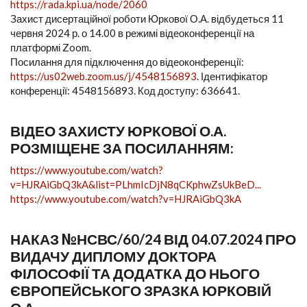
https://rada.kpi.ua/node/2060
Захист дисертаційної роботи Юркової О.А. відбудеться 11
червня 2024 р. о 14.00 в режимі відеоконференції на
платформі Zoom.
Посилання для підключення до відеоконференції:
https://us02web.zoom.us/j/4548156893
. Ідентифікатор
конференції: 4548156893. Код доступу: 636641.
ВІДЕО ЗАХИСТУ ЮРКОВОЇ О.А.
РОЗМІЩЕНЕ ЗА ПОСИЛАННЯМ:
https://www.youtube.com/watch?
v=HJRAiGbQ3kA&list=PLhmIcDjN8qCKphwZsUkBeD...
https://www.youtube.com/watch?v=HJRAiGbQ3kA
НАКАЗ №НСВС/60/24 ВІД 04.07.2024 ПРО
ВИДАЧУ ДИПЛОМУ ДОКТОРА
ФІЛОСОФІЇ ТА ДОДАТКА ДО НЬОГО
ЄВРОПЕЙСЬКОГО ЗРАЗКА ЮРКОВІЙ