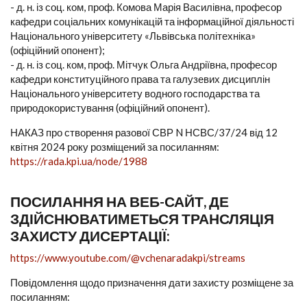
- д. н. із соц. ком, проф. Комова Марія Василівна, професор
кафедри соціальних комунікацій та інформаційної діяльності
Національного університету «Львівська політехніка»
(офіційний опонент);
- д. н. із соц. ком, проф. Мітчук Ольга Андріївна, професор
кафедри конституційного права та галузевих дисциплін
Національного університету водного господарства та
природокористування (офіційний опонент).
НАКАЗ про створення разової СВР N НСВС/37/24 від 12
квітня 2024 року розміщений за посиланням:
https://rada.kpi.ua/node/1988
ПОСИЛАННЯ НА ВЕБ-САЙТ, ДЕ
ЗДІЙСНЮВАТИМЕТЬСЯ ТРАНСЛЯЦІЯ
ЗАХИСТУ ДИСЕРТАЦІЇ:
https://www.youtube.com/@vchenaradakpi/streams
Повідомлення щодо призначення дати захисту розміщене за
посиланням: