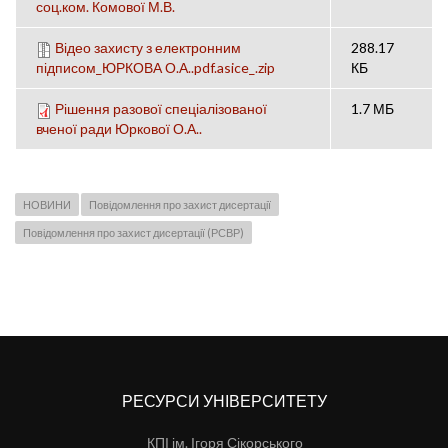
соц.ком. Комової М.В.
Відео захисту з електронним
288.17
підписом_ЮРКОВА О.А..pdf.asice_.zip
КБ
Рішення разової спеціалізованої
1.7 МБ
вченої ради Юркової О.А..
НОВИНИ
Повідомлення про захист дисертації
Повідомлення про захист дисертації (РСВР)
РЕСУРСИ УНІВЕРСИТЕТУ
КПІ ім. Ігоря Сікорського