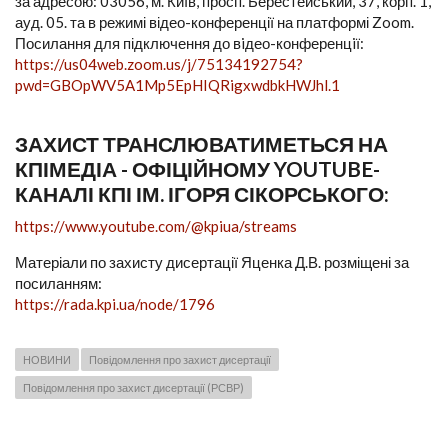
за адресою: 03056, м. Київ, просп. Берестейський, 37, корп. 1,
ауд. 05. та в режимі відео-конференції на платформі Zoom.
Посилання для підключення до вiдео-конференцiї:
https://us04web.zoom.us/j/75134192754?
pwd=GBOpWV5A1Mp5EpHIQRigxwdbkHWJhl.1
ЗАХИСТ ТРАНСЛЮВАТИМЕТЬСЯ НА
КПІМЕДІА - ОФІЦІЙНОМУ YOUTUBE-
КАНАЛІ КПІ ІМ. ІГОРЯ СІКОРСЬКОГО:
https://www.youtube.com/@kpiua/streams
Матеріали по захисту дисертації Яценка Д.В. розміщені за
посиланням:
https://rada.kpi.ua/node/1796
НОВИНИ
Повідомлення про захист дисертації
Повідомлення про захист дисертації (РСВР)