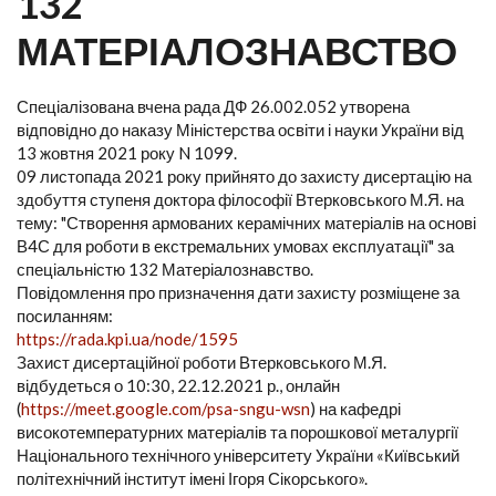
132
МАТЕРІАЛОЗНАВСТВО
Спеціалізована вчена рада ДФ 26.002.052 утворена
відповідно до наказу Міністерства освіти і науки України від
13 жовтня 2021 року N 1099.
09 листопада 2021 року прийнято до захисту дисертацію на
здобуття ступеня доктора філософії Втерковського М.Я. на
тему: "Створення армованих керамічних матеріалів на основі
В4С для роботи в екстремальних умовах експлуатації" за
спеціальністю 132 Матеріалознавство.
Повідомлення про призначення дати захисту розміщене за
посиланням:
https://rada.kpi.ua/node/1595
Захист дисертаційної роботи Втерковського М.Я.
відбудеться о 10:30, 22.12.2021 р., онлайн
(
https://meet.google.com/psa-sngu-wsn
) на кафедрі
високотемпературних матеріалів та порошкової металургії
Національного технічного університету України «Київський
політехнічний інститут імені Ігоря Сікорського».