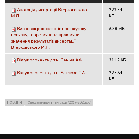
Анотація дисертації Втерковського
223.54
М.Я.
КБ
Висновок рецензентів про наукову
6.38 МБ
новизну, теоретичне та практичне
значення результатів дисертації
Втерковського М.Я.
Відгук опонента д.т.н. Саніна А.Ф.
311.2 КБ
Відгук опонента д.т.н. Баглюка Г.А.
227.64
КБ
НОВИНИ
Спеціалізовані вчені ради /2019-2021рр./