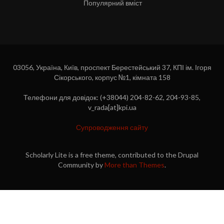
Популярний вміст
03056, Україна, Київ, проспект Берестейський 37, КПІ ім. Ігоря
Сікорського, корпус №1, кімната 158
Телефони для довідок: (+38044) 204-82-62, 204-93-85,
v_rada[at]kpi.ua
Супроводження сайту
Scholarly Lite is a free theme, contributed to the Drupal
Community by
More than Themes
.