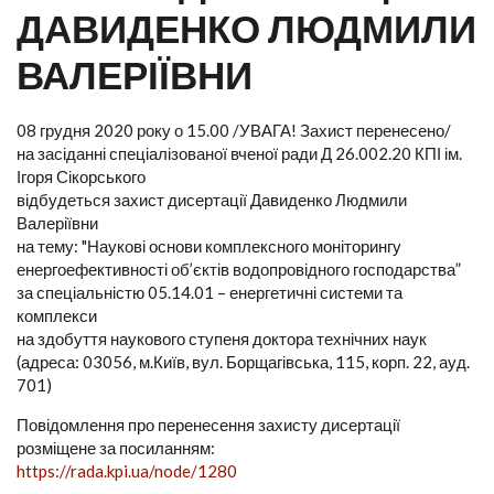
ДАВИДЕНКО ЛЮДМИЛИ
ВАЛЕРІЇВНИ
08 грудня 2020 року о 15.00 /УВАГА! Захист перенесено/
на засіданні спеціалізованої вченої ради Д 26.002.20 КПІ ім.
Ігоря Сікорського
відбудеться захист дисертації Давиденко Людмили
Валеріївни
на тему: "Наукові основи комплексного моніторингу
енергоефективності об’єктів водопровідного господарства”
за спеціальністю 05.14.01 – енергетичні системи та
комплекси
на здобуття наукового ступеня доктора технічних наук
(адреса: 03056, м.Київ, вул. Борщагівська, 115, корп. 22, ауд.
701)
Повідомлення про перенесення захисту дисертації
розміщене за посиланням:
https://rada.kpi.ua/node/1280