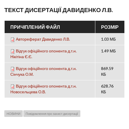
ТЕКСТ ДИСЕРТАЦІЇ ДАВИДЕНКО Л.В.
ПРИЧІПЛЕНИЙ ФАЙЛ
РОЗМІР
Автореферат Давиденко Л.В.
1.03 МБ
Відгук офіційного опонента д.т.н.
1.49 МБ
Нікітіна Є.Є.
Відгук офіційного опонента д.т.н.
869.59
Сінчука О.М.
КБ
Відгук офіційного опонента д.т.н.
628.76
Новосельцева О.В.
КБ
НОВИНИ
Повідомлення про захист дисертації