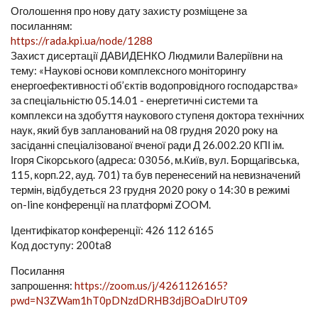
Оголошення про нову дату захисту розміщене за
посиланням:
https://rada.kpi.ua/node/1288
Захист дисертації ДАВИДЕНКО Людмили Валеріївни на
тему: «Наукові основи комплексного моніторингу
енергоефективності об’єктів водопровідного господарства»
за спеціальністю 05.14.01 - енергетичні системи та
комплекси на здобуття наукового ступеня доктора технічних
наук, який був запланований на 08 грудня 2020 року на
засіданні спеціалізованої вченої ради Д 26.002.20 КПІ ім.
Ігоря Сікорського (адреса: 03056, м.Київ, вул. Борщагівська,
115, корп.22, ауд. 701) та був перенесений на невизначений
термін, відбудеться 23 грудня 2020 року о 14:30 в режимі
on-line конференції на платформі ZOOM.
Ідентифікатор конференції: 426 112 6165
Код доступу: 200ta8
Посилання
запрошення:
https://zoom.us/j/4261126165?
pwd=N3ZWam1hT0pDNzdDRHB3djBOaDlrUT09