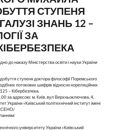
ОБУТТЯ СТУПЕНЯ
ГАЛУЗІ ЗНАНЬ 12 –
ОГІЇ ЗА
 КІБЕРБЕЗПЕКА
но до наказу Міністерства освіти і науки України
здобуття ступеня доктора філософії Поремського
подібних потокових шифрів відносно кореляційних
 125 – Кібербезпека.
00 за адресою: м. Київ, вул Верхньоключова, 4,
ет України «Київський політехнічний інститут імені
НЕСЕНО/
ланням:
хнічного університету України «Київський