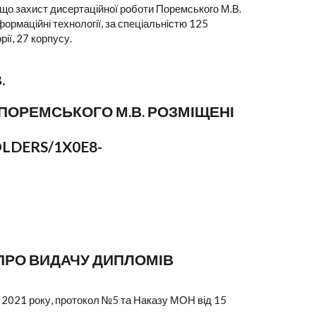
є, що захист дисертаційної роботи Поремського М.В.
формаційні технології, за спеціальністю 125
ії, 27 корпусу.
.
Ї ПОРЕМСЬКОГО М.В. РОЗМІЩЕНІ
LDERS/1X0E8-
1 ПРО ВИДАЧУ ДИПЛОМІВ
ня 2021 року, протокол №5 та Наказу МОН від 15