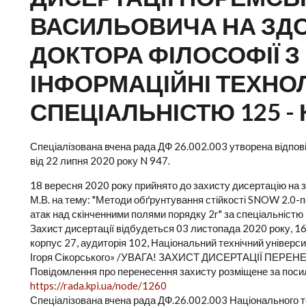
ВАСИЛЬОВИЧА НА ЗД
ДОКТОРА ФІЛОСОФІЇ З 
ІНФОРМАЦІЙНІ ТЕХНОЛ
СПЕЦІАЛЬНІСТЮ 125 -
Спеціалізована вчена рада ДФ 26.002.003 утворена відповід
від 22 липня 2020 року N 947.
18 вересня 2020 року прийнято до захисту дисертацію на 
М.В. на тему: "Методи обґрунтування стійкості SNOW 2.0-
атак над скінченними полями порядку 2r" за спеціальністю
Захист дисертації відбудеться 03 листопада 2020 року, 16.
корпус 27, аудиторія 102, Національний технічний університ
Ігоря Сікорського» /УВАГА! ЗАХИСТ ДИСЕРТАЦІЇ ПЕРЕ
Повідомлення про перенесення захисту розміщене за поси
https://rada.kpi.ua/node/1260
Спеціалізована вчена рада ДФ.26.002.003 Національного те