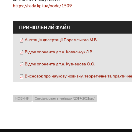
https://rada.kpi.ua/node/1509
ПРИЧІПЛЕНИЙ ФАЙЛ
Анотація дисертації Поремського М.В.
Відгук опонента д.т.н. Ковальчук Л.В.
Відгук опонента д.т.н. Кузнецова О.О.
Висновок про наукову новизну, теоретичне та практичне
НОВИНИ
Спеціалізовані вчені ради /2019-2021рр./