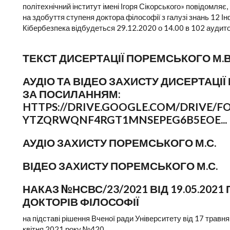
політехнічний інститут імені Ігоря Сікорського» повідомля
на здобуття ступеня доктора філософії з галузі знань 12 Ін
Кібербезпека відбудеться 29.12.2020 о 14.00 в 102 аудитор
ТЕКСТ ДИСЕРТАЦІЇ ПОРЕМСЬКОГО М.В
АУДІО ТА ВІДЕО ЗАХИСТУ ДИСЕРТАЦІ
ЗА ПОСИЛАННЯМ:
HTTPS://DRIVE.GOOGLE.COM/DRIVE/FO
YTZQRWQNF4RGT1MNSEPEG6B5EOE...
АУДІО ЗАХИСТУ ПОРЕМСЬКОГО М.С.
ВІДЕО ЗАХИСТУ ПОРЕМСЬКОГО М.С.
НАКАЗ №НСВС/23/2021 ВІД 19.05.202
ДОКТОРІВ ФІЛОСОФІЇ
на підставі рішення Вченої ради Університету від 17 трав
квітня 2021 року №420