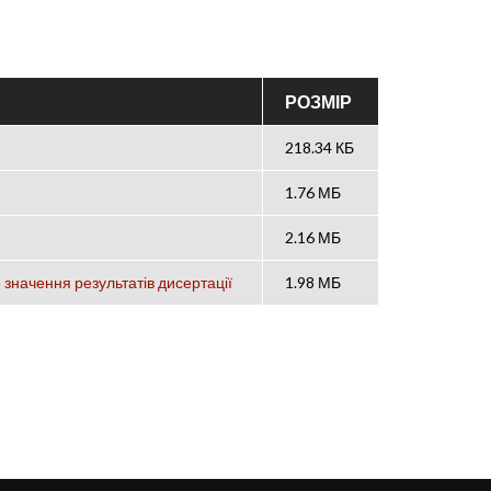
РОЗМІР
218.34 КБ
1.76 МБ
2.16 МБ
 значення результатів дисертації
1.98 МБ