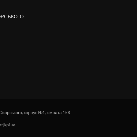
КОРСЬКОГО
 Сікорського, корпус №1, кімната 158
t]kpi.ua