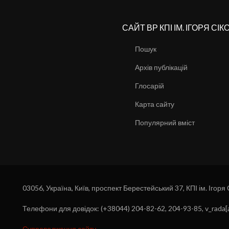
САЙТ ВР КПІ ІМ. ІГОРЯ СІ
Пошук
Архів публікацій
Глосарій
Карта сайту
Популярний вміст
03056, Україна, Київ, проспект Берестейський 37, КПІ ім. Ігоря
Телефони для довідок: (+38044) 204-82-62, 204-93-85, v_rada[a
Супроводження сайту