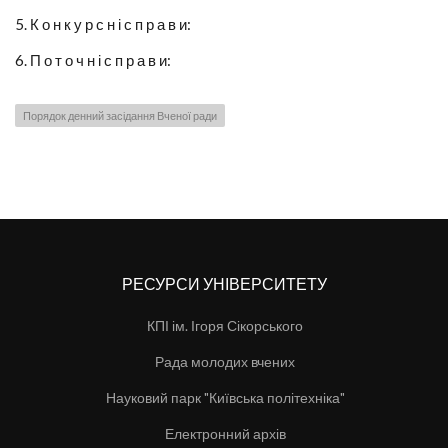
5. К о н к у р с н і с п р а в и:
6. П о т о ч н і с п р а в и:
Порядок денний засідання Вченої ради
РЕСУРСИ УНІВЕРСИТЕТУ
КПІ ім. Ігоря Сікорського
Рада молодих вчених
Науковий парк "Київська політехніка"
Електронний архів