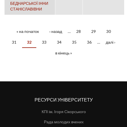
БЕДНАРСЬКОЇ ІННИ
СТАНІСЛАВІВНИ
« на початок
‹ назад
…
28
29
30
СТОРІНКИ
31
32
33
34
35
36
…
далі ›
в кінець »
РЕСУРСИ УНІВЕРСИТЕТУ
КПІ ім. Ігоря Сікорського
Рада молодих вчених