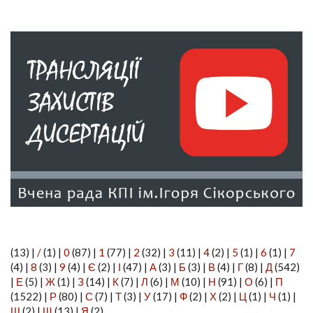
(13)
|
/
(1)
|
0
(87)
|
1
(77)
|
2
(32)
|
3
(11)
|
4
(2)
|
5
(1)
|
6
(1)
|
7
(4)
|
8
(3)
|
9
(4)
|
Є
(2)
|
І
(47)
|
А
(3)
|
Б
(3)
|
В
(4)
|
Г
(8)
|
Д
(542)
|
Е
(5)
|
Ж
(1)
|
З
(14)
|
К
(7)
|
Л
(6)
|
М
(10)
|
Н
(91)
|
О
(6)
|
П
(1522)
|
Р
(80)
|
С
(7)
|
Т
(3)
|
У
(17)
|
Ф
(2)
|
Х
(2)
|
Ц
(1)
|
Ч
(1)
|
Ш
(2)
|
Щ
(13)
|
Я
(2)