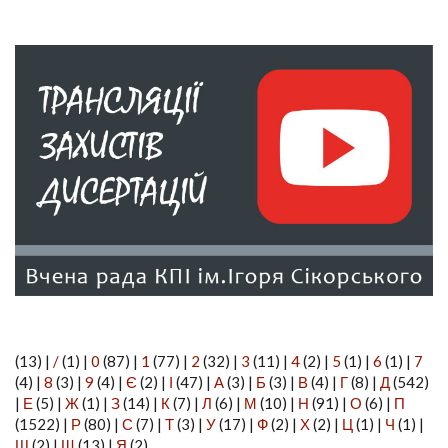
(13)
|
/
(1)
|
0
(87)
|
1
(77)
|
2
(32)
|
3
(11)
|
4
(2)
|
5
(1)
|
6
(1)
|
7
(4)
|
8
(3)
|
9
(4)
|
Є
(2)
|
І
(47)
|
А
(3)
|
Б
(3)
|
В
(4)
|
Г
(8)
|
Д
(542)
|
Е
(5)
|
Ж
(1)
|
З
(14)
|
К
(7)
|
Л
(6)
|
М
(10)
|
Н
(91)
|
О
(6)
|
П
(1522)
|
Р
(80)
|
С
(7)
|
Т
(3)
|
У
(17)
|
Ф
(2)
|
Х
(2)
|
Ц
(1)
|
Ч
(1)
|
Ш
(2)
|
Щ
(13)
|
Я
(2)