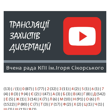
(13)
|
/
(1)
|
0
(87)
|
1
(77)
|
2
(32)
|
3
(11)
|
4
(2)
|
5
(1)
|
6
(1)
|
7
(4)
|
8
(3)
|
9
(4)
|
Є
(2)
|
І
(47)
|
А
(3)
|
Б
(3)
|
В
(4)
|
Г
(8)
|
Д
(542)
|
Е
(5)
|
Ж
(1)
|
З
(14)
|
К
(7)
|
Л
(6)
|
М
(10)
|
Н
(91)
|
О
(6)
|
П
(1522)
|
Р
(80)
|
С
(7)
|
Т
(3)
|
У
(17)
|
Ф
(2)
|
Х
(2)
|
Ц
(1)
|
Ч
(1)
|
Ш
(2)
|
Щ
(13)
|
Я
(2)