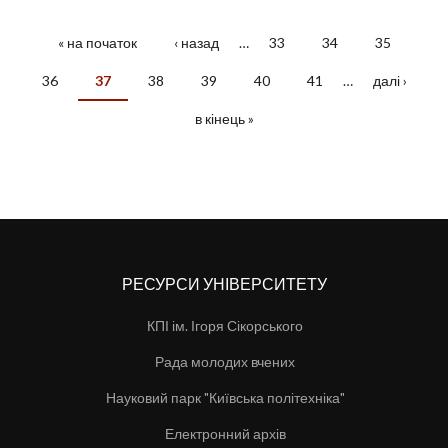
« на початок
‹ назад
…
33
34
35
СТОРІНКИ
36
37
38
39
40
41
…
далі ›
в кінець »
РЕСУРСИ УНІВЕРСИТЕТУ
КПІ ім. Ігоря Сікорського
Рада молодих вчених
Науковий парк "Київська політехніка"
Електронний архів