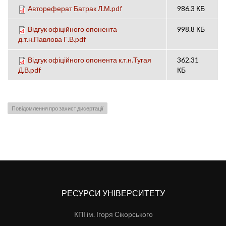
Автореферат Батрак Л.М.pdf
986.3 КБ
Відгук офіційного опонента
998.8 КБ
д.т.н.Павлова Г.В.pdf
Відгук офіційного опонента к.т.н.Тугая
362.31
Д.В.pdf
КБ
Повідомлення про захист дисертації
РЕСУРСИ УНІВЕРСИТЕТУ
КПІ ім. Ігоря Сікорського