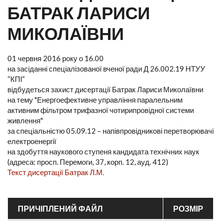
БАТРАК ЛАРИСИ
МИКОЛАЇВНИ
01 червня 2016 року о 16.00
на засіданні спеціалізованої вченої ради Д 26.002.19 НТУУ
“КПІ”
відбудеться захист дисертації Батрак Лариси Миколаївни
на тему "Енергоефективне управління паралельним
активним фільтром трифазної чотирипровідної системи
живлення"
за спеціальністю 05.09.12 – напівпровідникові перетворювачі
електроенергії
на здобуття наукового ступеня кандидата технічних наук
(адреса: просп. Перемоги, 37, корп. 12, ауд. 412)
Текст дисертації Батрак Л.М.
ПРИЧІПЛЕНИЙ ФАЙЛ
РОЗМІР