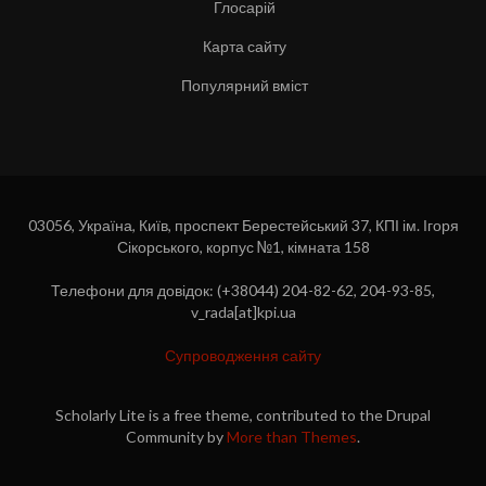
Глосарій
Карта сайту
Популярний вміст
03056, Україна, Київ, проспект Берестейський 37, КПІ ім. Ігоря
Сікорського, корпус №1, кімната 158
Телефони для довідок: (+38044) 204-82-62, 204-93-85,
v_rada[at]kpi.ua
Супроводження сайту
Scholarly Lite is a free theme, contributed to the Drupal
Community by
More than Themes
.