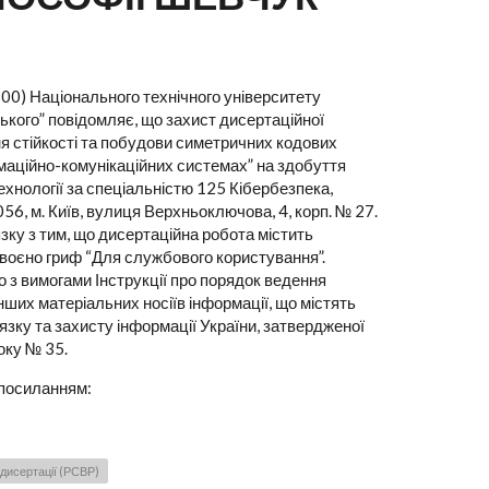
00) Національного технічного університету
рського” повідомляє, що захист дисертаційної
я стійкості та побудови симетричних кодових
маційно-комунікаційних системах” на здобуття
ехнології за спеціальністю 125 Кібербезпека,
6, м. Київ, вулиця Верхньоключова, 4, корп. № 27.
зку з тим, що дисертаційна робота містить
своєно гриф “Для службового користування”.
о з вимогами Інструкції про порядок ведення
інших матеріальних носіїв інформації, що містять
язку та захисту інформації України, затвердженої
оку № 35.
 посиланням:
дисертації (РСВР)