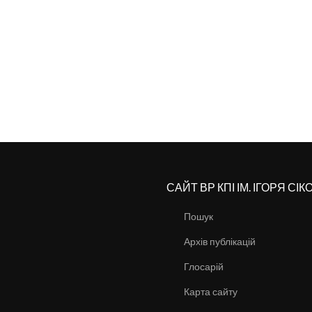
САЙТ ВР КПІ ІМ. ІГОРЯ СІ
Пошук
Архів публікацій
Глосарій
Карта сайту