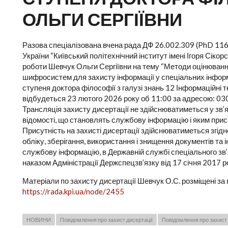
ОЛЬГИ СЕРГІЇВНИ
Разова спеціалізована вчена рада ДФ 26.002.309 (PhD 116
України “Київський політехнічний інститут імені Ігоря Сіко
роботи Шевчук Ольги Сергіївни на тему “Методи оцінюванн
шифросистем для захисту інформації у спеціальних інфор
ступеня доктора філософії з галузі знань 12 Інформаційні т
відбудеться 23 лютого 2026 року об 11:00 за адресою: 0305
Трансляція захисту дисертації не здійснюватиметься у зв’я
відомості, що становлять службову інформацію і яким при
Присутність на захисті дисертації здійснюватиметься згідн
обліку, зберігання, використання і знищення документів та 
службову інформацію, в Державній службі спеціального зв’
наказом Адміністрації Держспецзв’язку від 17 січня 2017 р
Матеріали по захисту дисертації Шевчук О.С. розміщені за
https://rada.kpi.ua/node/2455
НОВИНИ
Повідомлення про захист дисертації
Повідомлення про захист 